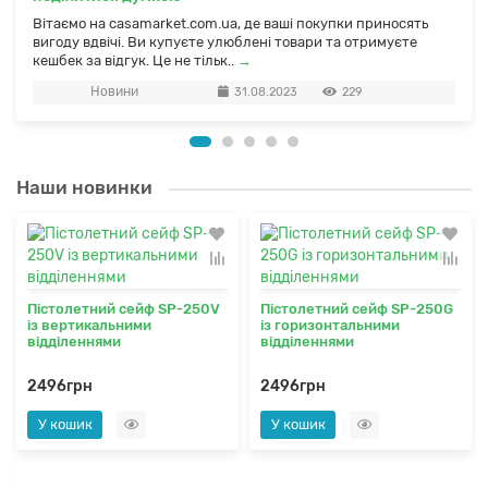
Вітаємо на casamarket.com.ua, де ваші покупки приносять
вигоду вдвічі. Ви купуєте улюблені товари та отримуєте
кешбек за відгук. Це не тільк..
→
Новини
31.08.2023
229
Наши новинки
Пістолетний сейф SP-250V
Пістолетний сейф SP-250G
із вертикальними
із горизонтальними
відділеннями
відділеннями
2496грн
2496грн
У кошик
У кошик