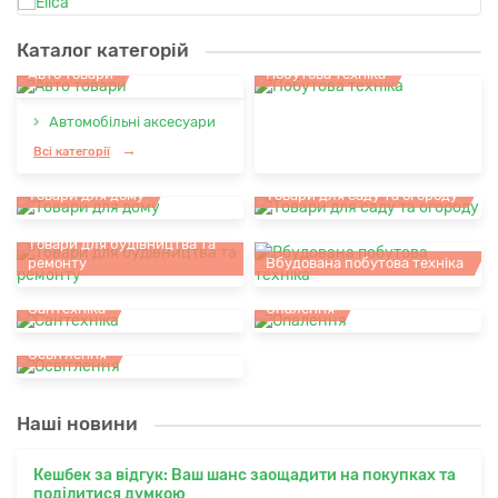
Каталог категорій
Авто товари
Побутова техніка
Автомобільні аксесуари
Всі категорії
Товари для дому
Товари для саду та огороду
Товари для будівництва та
ремонту
Вбудована побутова техніка
Сантехніка
Опалення
Освітлення
Наші новини
Кешбек за відгук: Ваш шанс заощадити на покупках та
поділитися думкою