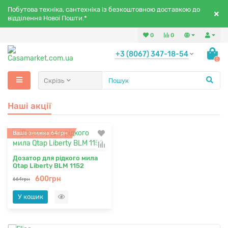
Побутова техніка, сантехніка із безкоштовною доставкою до
відділення Нової Пошти.*
0
0
+3 (8067) 347-18-54
0
Скрізь
Наші акції
Ваша знижка 64грн
Дозатор для рідкого мила
Qtap Liberty BLM 1152
600грн
664грн
У кошик