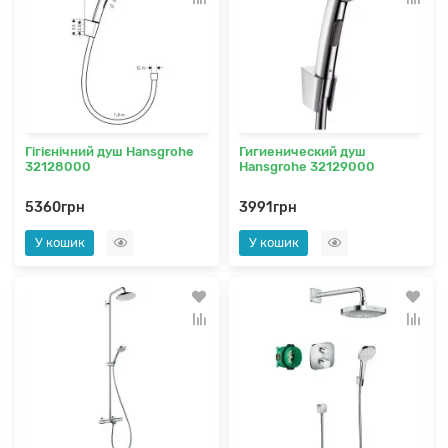
Гігієнічний душ Hansgrohe
Гигиенический душ
32128000
Hansgrohe 32129000
5360грн
3991грн
У кошик
У кошик