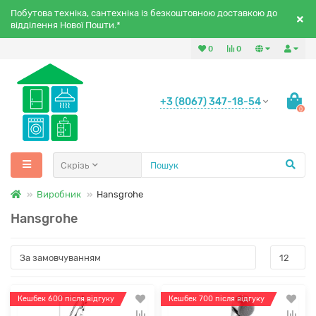
Побутова техніка, сантехніка із безкоштовною доставкою до
відділення Нової Пошти.*
0
0
+3 (8067) 347-18-54
0
Скрізь
Виробник
Hansgrohe
Hansgrohe
Кешбек 600 після відгуку
Кешбек 700 після відгуку