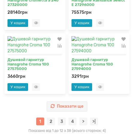
Hansgrohe Crometta S 240
Hansgrohe Raindance Select
27320000
E 27296000
28140грн
75575грн
У кошик
У кошик
Душевой гарнитур
Душевой гарнитур
Hansgrohe Croma 100
Hansgrohe Croma 100
27575000
27594000
3660грн
3291грн
У кошик
У кошик
Показати ще
1
2
3
4
>
>|
Показано від 1 до 12 з 38 (всього сторінок: 4)