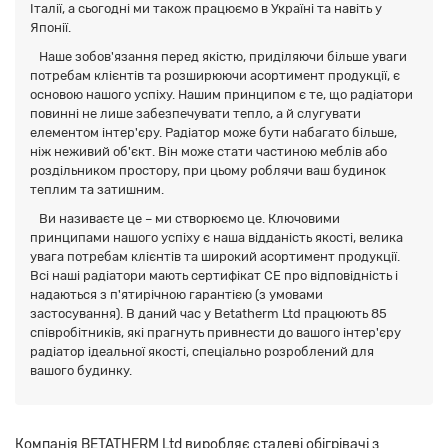
Італії, а сьогодні ми також працюємо в Україні та навіть у
Японії.
Наше зобов'язання перед якістю, приділяючи більше уваги
потребам клієнтів та розширюючи асортимент продукції, є
основою нашого успіху. Нашим принципом є те, що радіатори
повинні не лише забезпечувати тепло, а й слугувати
елементом інтер'єру. Радіатор може бути набагато більше,
ніж неживий об'єкт. Він може стати частиною меблів або
роздільником простору, при цьому роблячи ваш будинок
теплим та затишним.
Ви називаєте це – ми створюємо це. Ключовими
принципами нашого успіху є наша відданість якості, велика
увага потребам клієнтів та широкий асортимент продукції.
Всі наші радіатори мають сертифікат CE про відповідність і
надаються з п'ятирічною гарантією (з умовами
застосування). В даний час у Betatherm Ltd працюють 85
співробітників, які прагнуть привнести до вашого інтер'єру
радіатор ідеальної якості, спеціально розроблений для
вашого будинку.
Компанія BETATHERM Ltd виробляє сталеві обігрівачі з