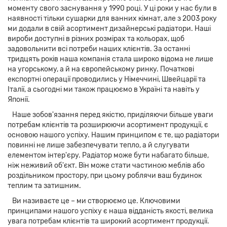
моменту свого заснування у 1990 році. У ці роки у нас були в
наявності тільки сушарки для ванних кімнат, але з 2003 року
ми додали в свій асортимент дизайнерські радіатори. Наші
вироби доступні в різних розмірах та кольорах, щоб
задовольнити всі потреби наших клієнтів. За останні
тридцять років наша компанія стала широко відома не лише
на угорському, а й на європейському ринку. Початкові
експортні операції проводились у Німеччині, Швейцарії та
Італії, а сьогодні ми також працюємо в Україні та навіть у
Японії.
Наше зобов'язання перед якістю, приділяючи більше уваги
потребам клієнтів та розширюючи асортимент продукції, є
основою нашого успіху. Нашим принципом є те, що радіатори
повинні не лише забезпечувати тепло, а й слугувати
елементом інтер'єру. Радіатор може бути набагато більше,
ніж неживий об'єкт. Він може стати частиною меблів або
роздільником простору, при цьому роблячи ваш будинок
теплим та затишним.
Ви називаєте це – ми створюємо це. Ключовими
принципами нашого успіху є наша відданість якості, велика
увага потребам клієнтів та широкий асортимент продукції.