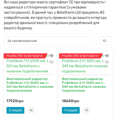
Всі наші радіатори мають сертифікат CE про відповідність і
надаються з п'ятирічною гарантією (з умовами
застосування). В даний час у Betatherm Ltd працюють 85
співробітників, які прагнуть привнести до вашого інтер'єру
радіатор ідеальної якості, спеціально розроблений для
вашого будинку.
Кешбек 400 за фотовідгук
Кешбек 400 за фотовідгук
Вертикальный радиатор
Вертикальный радиатор
Praktikum 1 H-2000 мм, L-
Praktikum 2 H-1600 мм, L-
501 мм Betatherm с нижним
349 мм Betatherm нижнее
подключением
подключение
17920грн
18640грн
У кошик
У кошик