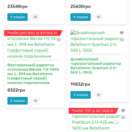
23548грн
25600грн
У кошик
У кошик
Кешбек доставки за фотовідгук
Дизайнерский
горизонтальный радиатор
Вертикальный радиатор
Betatherm Quantum 2 H-
отопления Blende 1 H-1400
500 L-1005
мм, L-394 мм Betatherm
(графитовый серый)
нижнее подключение
19832грн
8322грн
У кошик
У кошик
Кешбек 300 за фотовідгук