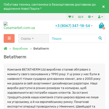
Побутова техніка, сантехніка із безкоштовною доставкою до
відділення Нової Пошти.*
0
0
+3 (8067) 347-18-54
0
Скрізь
Виробник
Betatherm
Betatherm
Компанія BETATHERM Ltd виробляє сталеві обігрівачі з
моменту свого заснування у 1990 році. У ці роки у нас були в
наявності тільки сушарки для ванних кімнат, але з 2003 року
ми додали в свій асортимент дизайнерські радіатори. Наші
вироби доступні в різних розмірах та кольорах, щоб
задовольнити всі потреби наших клієнтів. За останні
тридцять років наша компанія стала широко відома не лише
на угорському, а й на європейському ринку. Початкові
експортні операції проводились у Німеччині, Швейцарії та