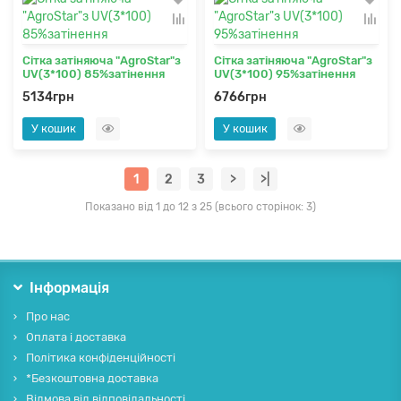
Сітка затіняюча "AgroStar"з
Сітка затіняюча "AgroStar"з
UV(3*100) 85%затінення
UV(3*100) 95%затінення
5134грн
6766грн
У кошик
У кошик
1
2
3
>
>|
Показано від 1 до 12 з 25 (всього сторінок: 3)
Інформація
Про нас
Оплата і доставка
Політика конфіденційності
*Безкоштовна доставка
Відмова від відповідальності