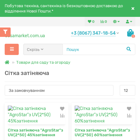
Побутова техніка, сантехніка із безкоштовною доставкою до
відділення Нової Пошти.*
0
0
+3 (8067) 347-18-54
0
Скрізь
Товари для саду та огороду
Сітка затіняюча
Сітка затіняюча "AgroStar"з
Сітка затіняюча "AgroStar"з
UV(2*50) 45%затінення
UV(2*50) 60%затінення