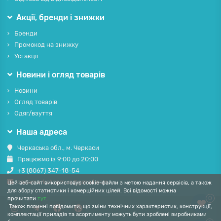
Акції, бренди і знижки
Бренди
Промокод на знижку
Усі акції
Новини і огляд товарів
Новини
Огляд товарів
Одяг/взуття
Наша адреса
Черкаська обл., м. Черкаси
Працюємо із 9:00 до 20:00
+3 (8067) 347-18-54
casamarketcomua@gmail.com
Цей веб-сайт використовує cookie-файли з метою надання сервісів, а також
для збору статистики і комерційних цілей. Всі відомості можна
0
прочитати
тут
.
Також повинні повідомити, що зміни технічних характеристик, конструкції,
комплектації приладів та асортименту можуть бути зроблені виробниками