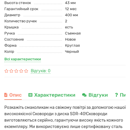
Высота стенок
43 мм
Гарантийный срок
12 мес
Диаметр
400 мм
Количество ручек
2
Крышка
есть
Ручка
Съемная
Состояние
Новое
Форма
Круглая
Колір
Черный
Всі характеристики
Відгуків: 0
Опис
Характеристики
Відгуки
Пит
Розкажіть смаколикам на свіжому повітрі за допомогою нашої
високоякісної Сковороди з диска SDR-40!Сковороди
виготовляються серійно, гарантуючи високу якість кожного
екземпляру. Ми використовуємо лише сертифіковану сталь