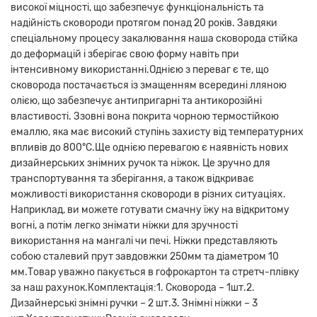
високої міцності, що забезпечує функціональність та
надійність сковороди протягом понад 20 років. Завдяки
спеціальному процесу закалювання наша сковорода стійка
до деформацій і зберігає свою форму навіть при
інтенсивному використанні.Однією з переваг є те, що
сковорода постачається із змащенням всередині лляною
олією, що забезпечує антипригарні та антикорозійні
властивості. Ззовні вона покрита чорною термостійкою
емаллю, яка має високий ступінь захисту від температурних
впливів до 800°C.Ще однією перевагою є наявність нових
дизайнерських знімних ручок та ніжок. Це зручно для
транспортування та зберігання, а також відкриває
можливості використання сковороди в різних ситуаціях.
Наприклад, ви можете готувати смачну їжу на відкритому
вогні, а потім легко знімати ніжки для зручності
використання на мангалі чи печі. Ніжки представляють
собою сталевий прут завдовжки 250мм та діаметром 10
мм.Товар уважно пакується в гофрокартон та стретч-плівку
за наш рахунок.Комплектація:1. Сковорода – 1шт.2.
Дизайнерські знімні ручки – 2 шт.3. Знімні ніжки – 3