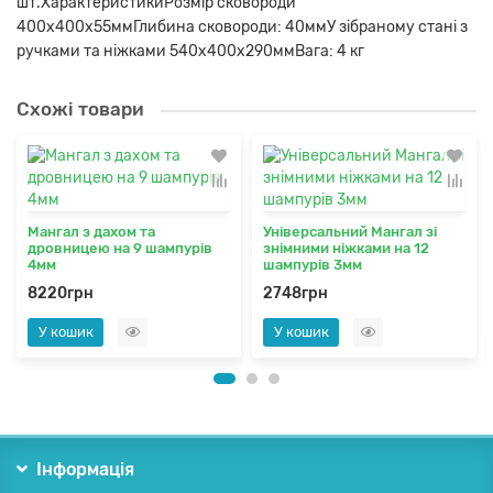
шт.ХарактеристикиРозмір сковороди
400х400х55ммГлибина сковороди: 40ммУ зібраному стані з
ручками та ніжками 540х400х290ммВага: 4 кг
Схожі товари
Мангал з дахом та
Універсальний Мангал зі
дровницею на 9 шампурів
знімними ніжками на 12
4мм
шампурів 3мм
8220грн
2748грн
У кошик
У кошик
Інформація