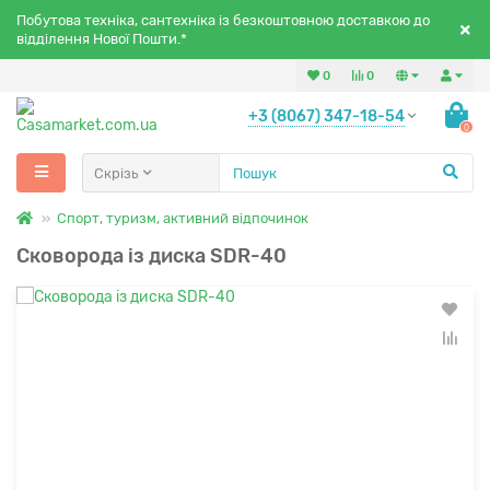
Побутова техніка, сантехніка із безкоштовною доставкою до
відділення Нової Пошти.*
0
0
+3 (8067) 347-18-54
0
Скрізь
Спорт, туризм, активний відпочинок
Сковорода із диска SDR-40