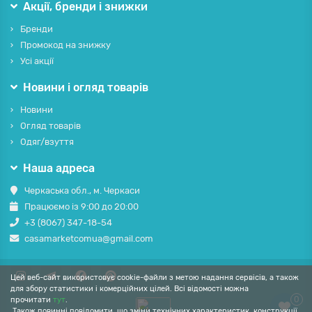
Акції, бренди і знижки
Бренди
Промокод на знижку
Усі акції
Новини і огляд товарів
Новини
Огляд товарів
Одяг/взуття
Наша адреса
Черкаська обл., м. Черкаси
Працюємо із 9:00 до 20:00
+3 (8067) 347-18-54
casamarketcomua@gmail.com
Цей веб-сайт використовує cookie-файли з метою надання сервісів, а також
для збору статистики і комерційних цілей. Всі відомості можна
0
прочитати
тут
.
Також повинні повідомити, що зміни технічних характеристик, конструкції,