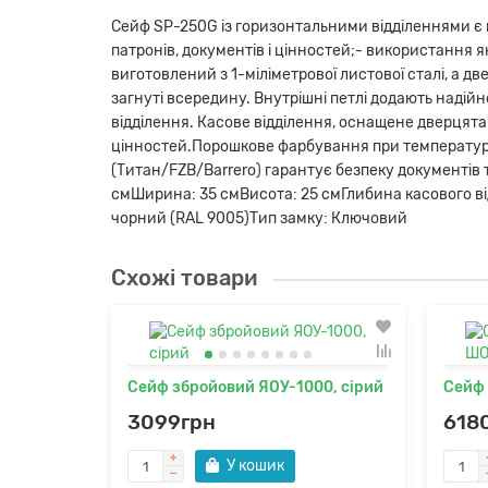
Сейф SP-250G із горизонтальними відділеннями є в
патронів, документів і цінностей;- використання 
виготовлений з 1-міліметрової листової сталі, а дв
загнуті всередину. Внутрішні петлі додають надійн
відділення. Касове відділення, оснащене дверцята
цінностей.Порошкове фарбування при температурі 
(Титан/FZB/Barrero) гарантує безпеку документів т
смШирина: 35 смВисота: 25 смГлибина касового відд
чорний (RAL 9005)Тип замку: Ключовий
Схожі товари
Сейф збройовий ЯОУ-1000, сірий
Сейф
3099грн
618
У кошик