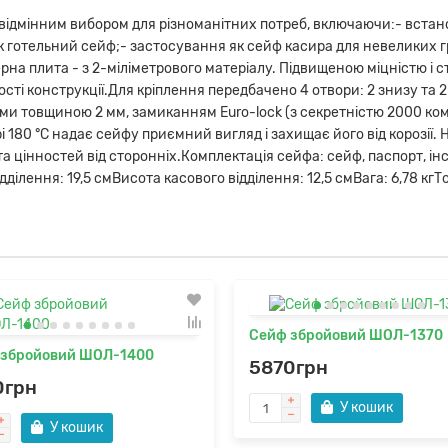
ідмінним вибором для різноманітних потреб, включаючи:- встанов
як готельний сейф;- застосування як сейф касира для невеликих 
ерна плита - з 2-міліметрового матеріалу. Підвищеною міцністю і ст
ості конструкції.Для кріплення передбачено 4 отвори: 2 знизу та 2
ми товщиною 2 мм, замиканням Euro-lock (з секретністю 2000 ком
180 °C надає сейфу приємний вигляд і захищає його від корозії.
а цінностей від сторонніх.Комплектація сейфа: сейф, паспорт, інс
ілення: 19,5 смВисота касового відділення: 12,5 смВага: 6,78 кгТо
Сейф збройовий ШОЛ-1370
 збройовий ШОЛ-1400
5870грн
0грн
У кошик
У кошик