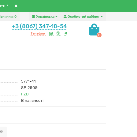
шти.*
івняння:
0
Українська
Особистий кабінет
+3 (8067) 347-18-54
Телефон
0
5771-41
SP-250G
FZB
В наявності