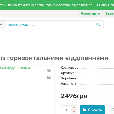
техніка, сантехніка із безкоштовною доставкою до відділення Нової По
Вибране:
0
Пор
із горизонтальними відділеннями
Код товару:
Артикул:
Виробник:
Наявність:
2496грн
У кошик