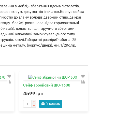
лення в меблі;- зберігання вдома пістолетів,
грошових сум, документів і печаток.Корпус сейфа
ійкістю до зламу володіє дверний отвір, де краї
 ззаду. У сейфі розташовані два горизонтальні
бінацій), додається для зручного зберігання
 Надійний ключовий замок сувальдного типу
трукція, ключі.Габаритні розміриГлибина: 25
вщина металу: (корпус/двері), мм: 1/2Колір:
Сейф збройовий ШО-1300
Сейф зб
4599грн
4149гр
У кошик