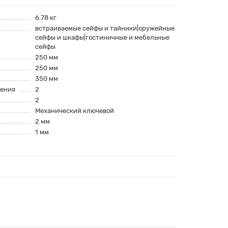
6.78 кг
встраиваемые сейфы и тайники|оружейные
сейфы и шкафы|гостиничные и мебельные
сейфы
250 мм
250 мм
350 мм
ления
2
2
Механический ключевой
2 мм
1 мм