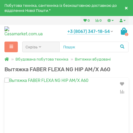
Побутова техніка, сантехніка із безкоштовною доставкою до
відділення Нової Пошти.*
0
0
+3 (8067) 347-18-54
0
Скрізь
Вбудована побутова техніка
Витяжки вбудовані
Вытяжка FABER FLEXA NG HIP AM/X A60