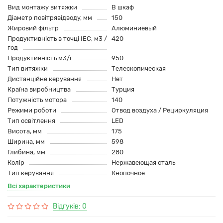
Вид монтажу витяжки
В шкаф
Діаметр повітрявідводу, мм
150
Жировий фільтр
Алюминиевый
Продуктивність в точці IEC, м3 /
420
год
Продуктивність м3/г
950
Тип витяжки
Телескопическая
Дистанційне керування
Нет
Країна виробництва
Турция
Потужність мотора
140
Режими роботи
Отвод воздуха / Рециркуляция
Тип освітлення
LED
Висота, мм
175
Ширина, мм
598
Глибина, мм
280
Колір
Нержавеющая сталь
Тип керування
Кнопочное
Всі характеристики
Відгуків: 0