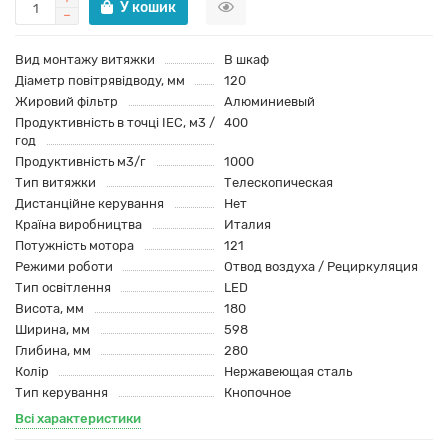
У кошик
Вид монтажу витяжки
В шкаф
Діаметр повітрявідводу, мм
120
Жировий фільтр
Алюминиевый
Продуктивність в точці IEC, м3 /
400
год
Продуктивність м3/г
1000
Тип витяжки
Телескопическая
Дистанційне керування
Нет
Країна виробництва
Италия
Потужність мотора
121
Режими роботи
Отвод воздуха / Рециркуляция
Тип освітлення
LED
Висота, мм
180
Ширина, мм
598
Глибина, мм
280
Колір
Нержавеющая сталь
Тип керування
Кнопочное
Всі характеристики