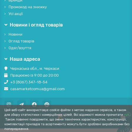
Бренди
Промокод на знижку
Усі акції
Новини і огляд товарів
Новини
Огляд товарів
Одяг/взуття
Наша адреса
Черкаська обл., м. Черкаси
Працюємо із 9:00 до 20:00
+3 (8067) 347-18-54
casamarketcomua@gmail.com
Цей веб-сайт використовує cookie-файли з метою надання сервісів, а також
0
для збору статистики і комерційних цілей. Всі відомості можна прочитати
тут
.
Також повинні повідомити, що зміни технічних характеристик, конструкції,
комплектації приладів та асортименту можуть бути зроблені виробниками без
попередження.
0