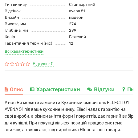
Тип виливу
Стандартний
Відтінок
avena 51
Дизайн
модерн
Висота, мм
274
Глибина, мм
299
Колір
Бежевий
Гарантійний термін (міс)
12
Всі характеристики
Відгуків: 0
Опис
Характеристики
Відгуки
Пит
У нас Ви можете замовити Кухонный смеситель ELLECI T01
AVENA 51 під ваше кухонне мийку. Elleci надає гарантію на
свої вироби, а різноманіття форм і покриттів, дає гарний вибір
для купівлі. При покупці кількох позицій працює система
знижок, а також акції від виробника Elleci та інші товари.