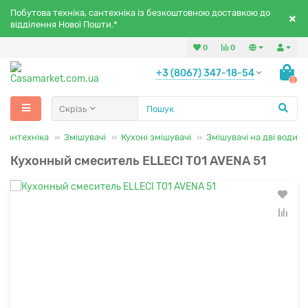
Побутова техніка, сантехніка із безкоштовною доставкою до
відділення Нової Пошти.*
0
0
+3 (8067) 347-18-54
0
Скрізь
Сантехніка
Змішувачі
Кухоні змішувачі
Змішувачі на дві води
Кухонный смеситель ELLECI T01 AVENA 51