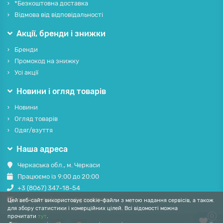
*Безкоштовна доставка
Відмова від відповідальності
Акції, бренди і знижки
Бренди
Промокод на знижку
Усі акції
Новини і огляд товарів
Новини
Огляд товарів
Одяг/взуття
Наша адреса
Черкаська обл., м. Черкаси
Працюємо із 9:00 до 20:00
+3 (8067) 347-18-54
casamarketcomua@gmail.com
Цей веб-сайт використовує cookie-файли з метою надання сервісів, а також
для збору статистики і комерційних цілей. Всі відомості можна
0
прочитати
тут
.