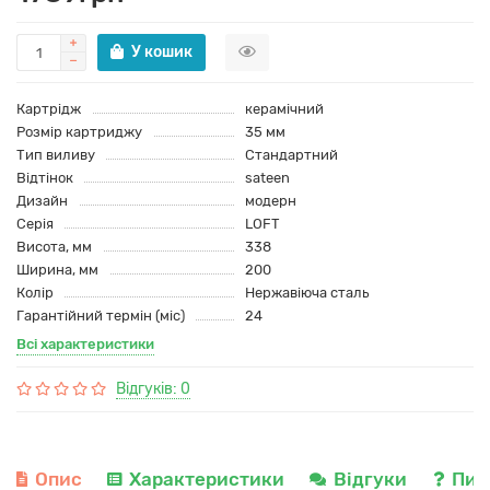
У кошик
Картрідж
керамічний
Розмір картриджу
35 мм
Тип виливу
Стандартний
Відтінок
sateen
Дизайн
модерн
Серія
LOFT
Висота, мм
338
Ширина, мм
200
Колір
Нержавіюча сталь
Гарантійний термін (міс)
24
Всі характеристики
Відгуків: 0
Опис
Характеристики
Відгуки
Пит