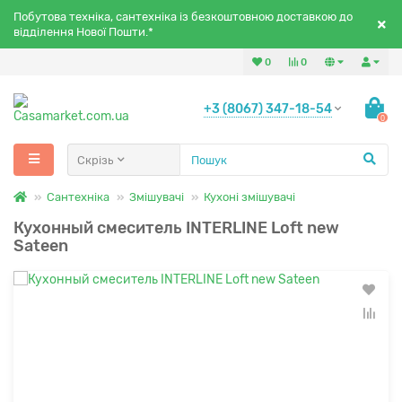
Побутова техніка, сантехніка із безкоштовною доставкою до
відділення Нової Пошти.*
0
0
+3 (8067) 347-18-54
0
Скрізь
Сантехніка
Змішувачі
Кухоні змішувачі
Кухонный смеситель INTERLINE Loft new
Sateen