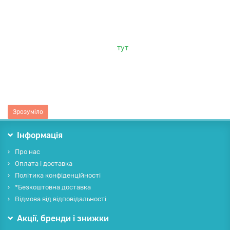
Цей веб-сайт використовує cookie-файли з метою надання
сервісів, а також для збору статистики і комерційних цілей.
Всі відомості можна прочитати
тут
.
Також повинні повідомити, що зміни технічних
характеристик, конструкції, комплектації приладів та
асортименту можуть бути зроблені виробниками без
попередження.
Зрозуміло
Інформація
Про нас
Оплата і доставка
Політика конфіденційності
*Безкоштовна доставка
Відмова від відповідальності
Акції, бренди і знижки