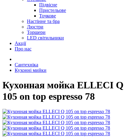
Підвісне
Пристельове
Точкове
Настінне та бра
Люстри
Торшери
LED світильники
Акції
Про нас
Сантехніка
Кухонні мийки
Кухонная мойка ELLECI Q
105 on top espresso 78