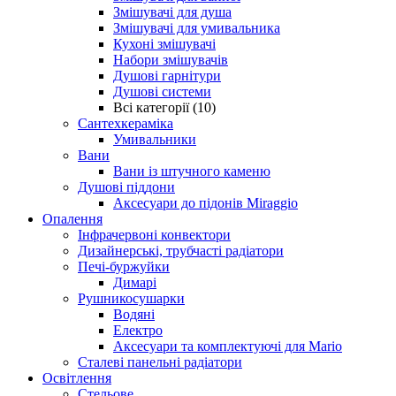
Змішувачі для душа
Змішувачі для умивальника
Кухоні змішувачі
Набори змішувачів
Душові гарнітури
Душові системи
Всі категорії (10)
Сантехкераміка
Умивальники
Вани
Вани із штучного каменю
Душові піддони
Аксесуари до підонів Miraggio
Опалення
Інфрачервоні конвектори
Дизайнерські, трубчасті радіатори
Печі-буржуйки
Димарі
Рушникосушарки
Водяні
Електро
Аксесуари та комплектуючі для Mario
Сталеві панельні радіатори
Освітлення
Стельове