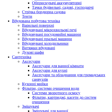
Обприскувачі аккумуляторні
Тачки будівельні, садові, господарчі
Стрічка бордюрна садова
Тенти
Вбудована побутова техніка
Варильні поверхні
Вбудовувані мікрохвильові печі
Вбудовувані посудомийні машини
Вбудовувані пральні машини
Вбудовувані холодильники
Витяжки вбудовані
Духові шафи
Сантехніка
Аксесуари
Аксесуари для ванної кімнати
Аксесуари для кухні
Аксесуари та обладнання для громадських
санвузлів
Кухонні мийки
Фільтри, системи очищення води
Системи зворотного осмосу
Фільтри, картриджі, касети до систем
очищення
Змішувачі
Змішувачі для ванної