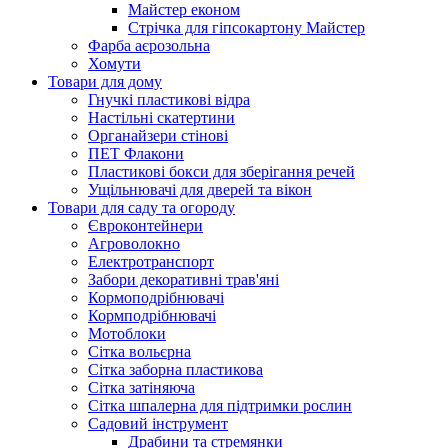
Майстер економ
Стрічка для гіпсокартону Майстер
Фарба аєрозольна
Хомути
Товари для дому
Гнучкі пластикові відра
Настільні скатертини
Органайзери стінові
ПЕТ Флакони
Пластикові бокси для зберігання речей
Ущільнювачі для дверей та вікон
Товари для саду та огороду
Євроконтейнери
Агроволокно
Електротранспорт
Забори декоративні трав'яні
Кормоподрібнювачі
Кормподрібнювачі
Мотоблоки
Сітка вольєрна
Сітка заборна пластикова
Сітка затіняюча
Сітка шпалерна для підтримки рослин
Садовий інструмент
Драбини та стремянки