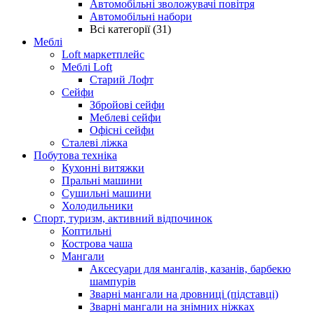
Автомобільні зволожувачі повітря
Автомобільні набори
Всі категорії (31)
Меблі
Loft маркетплейс
Меблі Loft
Старий Лофт
Сейфи
Збройові сейфи
Меблеві сейфи
Офісні сейфи
Сталеві ліжка
Побутова техніка
Кухонні витяжки
Пральні машини
Сушильні машини
Холодильники
Спорт, туризм, активний відпочинок
Коптильні
Кострова чаша
Мангали
Аксесуари для мангалів, казанів, барбекю
шампурів
Зварні мангали на дровниці (підставці)
Зварні мангали на знімних ніжках