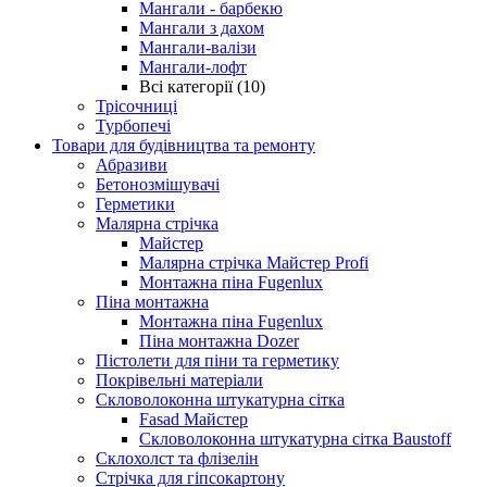
Мангали - барбекю
Мангали з дахом
Мангали-валізи
Мангали-лофт
Всі категорії (10)
Трісочниці
Турбопечі
Товари для будівництва та ремонту
Абразиви
Бетонозмішувачі
Герметики
Малярна стрічка
Майстер
Малярна стрічка Майстер Profi
Монтажна піна Fugenlux
Піна монтажна
Монтажна піна Fugenlux
Піна монтажна Dozer
Пістолети для піни та герметику
Покрівельні матеріали
Скловолоконна штукатурна сітка
Fasad Майстер
Скловолоконна штукатурна сітка Baustoff
Склохолст та флізелін
Стрічка для гіпсокартону