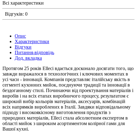
Всі характеристики
Відгуків: 0
Опис
Характеристики
Відгуки
Питання-відповідь
Дод. вкладка
Протягом 25 років Elleci вдається досконало досягати того, що
завжди виражалося в технологічних і ключових моментах в
усі часи - інновації. Компанія представляє італійську якість в
сегменті кухонних мийок, поєднуючи традиції та інновації в
бездоганному стилі. Починаючи від проектування матеріалів і
виробів і на всіх етапах виробничого процесу, результатом є
широкий вибір кольорів матеріалів, аксесуарів, комбінацій
всіх напрямків вироблених в Італії. Завдяки відповідальному
підходу і високоякісному виготовлення продуктів з
природних матеріалів, Elleci стала абсолютним експертом в
області мийок з широким асортиментом колірної гами для
Вашої кухні.