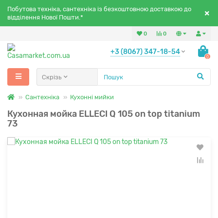
Побутова техніка, сантехніка із безкоштовною доставкою до
відділення Нової Пошти.*
0
0
+3 (8067) 347-18-54
0
Скрізь
Сантехніка
Кухонні мийки
Кухонная мойка ELLECI Q 105 on top titanium
73