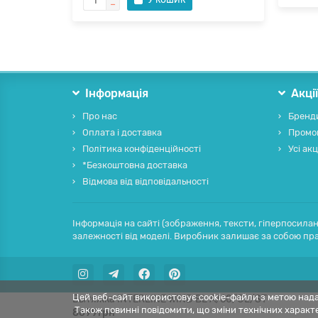
Інформація
Акці
Про нас
Бренд
Оплата і доставка
Промо
Політика конфіденційності
Усі акц
*Безкоштовна доставка
Відмова від відповідальності
Інформація на сайті (зображення, тексти, гіперпосилан
залежності від моделі. Виробник залишає за собою пра
Цей веб-сайт використовує cookie-файли з метою надан
Вытяжка INTERLINE WIND BL A/60/GL/ST
Також повинні повідомити, що зміни технічних характ
8699грн