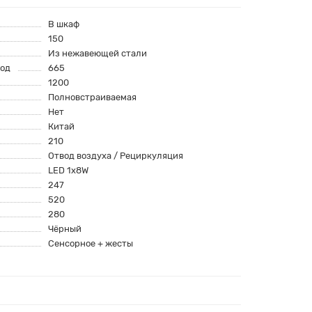
В шкаф
150
Из нежавеющей стали
год
665
1200
Полновстраиваемая
Нет
Китай
210
Отвод воздуха / Рециркуляция
LED 1x8W
247
520
280
Чёрный
Сенсорное + жесты