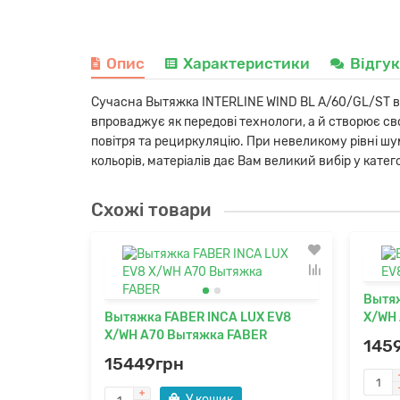
Опис
Характеристики
Відгу
Сучасна Вытяжка INTERLINE WIND BL A/60/GL/ST від 
впроваджує як передові технологи, а й створює с
повітря та рециркуляцію. При невеликому рівні ш
кольорів, матеріалів дає Вам великий вибір у кате
Схожі товари
Вытяж
Вытяжка FABER INCA LUX EV8
X/WH
X/WH A70 Вытяжка FABER
145
15449грн
У кошик