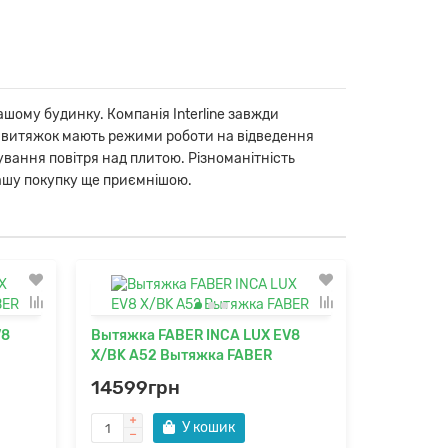
вашому будинку. Компанія Interline завжди
их витяжок мають режими роботи на відведення
вання повітря над плитою. Різноманітність
 вашу покупку ще приємнішою.
V8
Вытяжка FABER INCA LUX EV8
Вытяжка 
X/BK A52 Вытяжка FABER
X A70
14599грн
10769г
У кошик