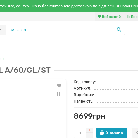
техніка, сантехніка із безкоштовною доставкою до відділення Нової По
Вибране:
0
Пор
ні
L A/60/GL/ST
Код товару:
Артикул:
Виробник:
Наявність:
8699грн
У кошик