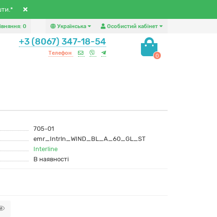
шти.*
івняння:
0
Українська
Особистий кабінет
+3 (8067) 347-18-54
Телефон
0
705-01
emr_Intrln_WIND_BL_A_60_GL_ST
Interline
В наявності