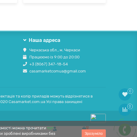
Наша адреса
Черкаська обл., м. Черкаси
Працюємо із 9:00 до 20:00
+3 (8067) 347-18-54
casamarketcomua@gmail.com
0
ектація та колір приладів можуть відрізнятися в
2020 Casamarket.com.ua Усі права захищені
0
ідомості можна прочитати
тут
.
 (8067) 347-18-54
0
ути зроблені виробниками без
Зрозуміло