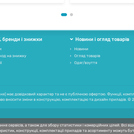
ї, бренди і знижки
Новини і огляд товарів
и
Новини
код на знижку
Огляд товарів
ії
Одяг/взуття
ня) має довідковий характер та не є публічною офертою. Функції, компл
во вносити зміни в конструкцію, комплектацію та дизайн приладів. © 
ня сервісів, а також для збору статистики і комерційних цілей. Всі в
+3
еристик, конструкції, комплектації приладів та асортименту можуть б