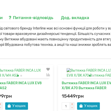
ки
Питання-відповідь
Дод. вкладка
світового бренду Interline має всі основні функції для роботи у 
вої товари враховуючи дизайнерські тенденції. Більшість сучасн
уму Витяжки вбудовані мають повноцінну продуктивність для втягу
горії Вбудована побутова техніка, а акції та наші знижки зроблять
ка FABER INCA LUX EV8
Вытяжка FABER INCA LUX E
 A52
X/BK A70 Вытяжка FABER
99грн
15449грн
У кошик
У кошик