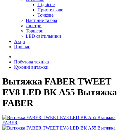
Підвісне
Пристельове
Точкове
Настінне та бра
Люстри
Торшери
LED світильники
Акції
Про нас
Побутова техніка
Кухонні витяжки
Вытяжка FABER TWEET
EV8 LED BK A55 Вытяжка
FABER