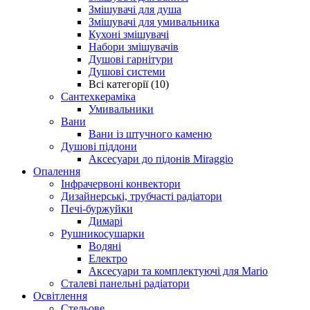
Змішувачі для душа
Змішувачі для умивальника
Кухоні змішувачі
Набори змішувачів
Душові гарнітури
Душові системи
Всі категорії (10)
Сантехкераміка
Умивальники
Вани
Вани із штучного каменю
Душові піддони
Аксесуари до підонів Miraggio
Опалення
Інфрачервоні конвектори
Дизайнерські, трубчасті радіатори
Печі-буржуйки
Димарі
Рушникосушарки
Водяні
Електро
Аксесуари та комплектуючі для Mario
Сталеві панельні радіатори
Освітлення
Стельове