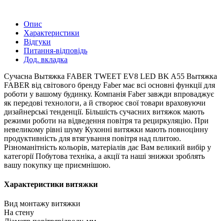
Опис
Характеристики
Відгуки
Питання-відповідь
Дод. вкладка
Сучасна Вытяжка FABER TWEET EV8 LED BK A55 Вытяжка
FABER від світового бренду Faber має всі основні функції для
роботи у вашому будинку. Компанія Faber завжди впроваджує
як передові технологи, а й створює свої товари враховуючи
дизайнерські тенденції. Більшість сучасних витяжок мають
режими роботи на відведення повітря та рециркуляцію. При
невеликому рівні шуму Кухонні витяжки мають повноцінну
продуктивність для втягування повітря над плитою.
Різноманітність кольорів, матеріалів дає Вам великий вибір у
категорії Побутова техніка, а акції та наші знижки зроблять
вашу покупку ще приємнішою.
Характеристики витяжки
Вид монтажу витяжки
На стену