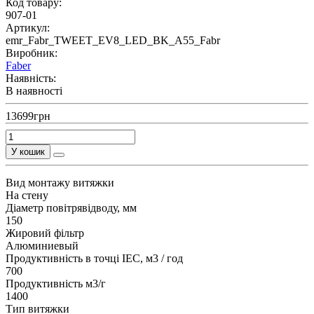
Код товару:
907-01
Артикул:
emr_Fabr_TWEET_EV8_LED_BK_A55_Fabr
Виробник:
Faber
Наявність:
В наявності
13699грн
У кошик
Вид монтажу витяжки
На стену
Діаметр повітрявідводу, мм
150
Жировий фільтр
Алюминиевый
Продуктивність в точці IEC, м3 / год
700
Продуктивність м3/г
1400
Тип витяжки