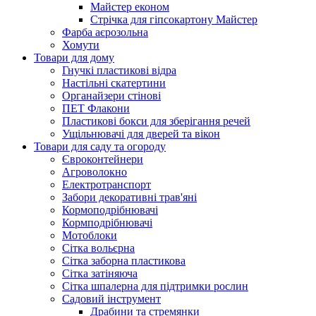
Майстер економ
Стрічка для гіпсокартону Майстер
Фарба аєрозольна
Хомути
Товари для дому
Гнучкі пластикові відра
Настільні скатертини
Органайзери стінові
ПЕТ Флакони
Пластикові бокси для зберігання речей
Ущільнювачі для дверей та вікон
Товари для саду та огороду
Євроконтейнери
Агроволокно
Електротранспорт
Забори декоративні трав'яні
Кормоподрібнювачі
Кормподрібнювачі
Мотоблоки
Сітка вольєрна
Сітка заборна пластикова
Сітка затіняюча
Сітка шпалерна для підтримки рослин
Садовий інструмент
Драбини та стремянки