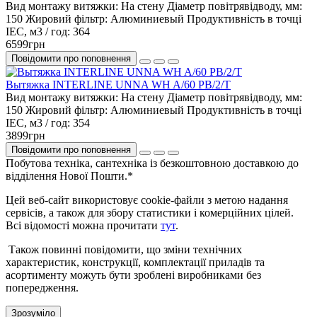
Вид монтажу витяжки:
На стену
Діаметр повітрявідводу, мм:
150
Жировий фільтр:
Алюминиевый
Продуктивність в точці
IEC, м3 / год:
364
6599грн
Повідомити про поповнення
Вытяжка INTERLINE UNNA WH A/60 PB/2/T
Вид монтажу витяжки:
На стену
Діаметр повітрявідводу, мм:
150
Жировий фільтр:
Алюминиевый
Продуктивність в точці
IEC, м3 / год:
354
3899грн
Повідомити про поповнення
Побутова техніка, сантехніка із безкоштовною доставкою до
відділення Нової Пошти.*
Цей веб-сайт використовує cookie-файли з метою надання
сервісів, а також для збору статистики і комерційних цілей.
Всі відомості можна прочитати
тут
.
Також повинні повідомити, що зміни технічних
характеристик, конструкції, комплектації приладів та
асортименту можуть бути зроблені виробниками без
попередження.
Зрозуміло