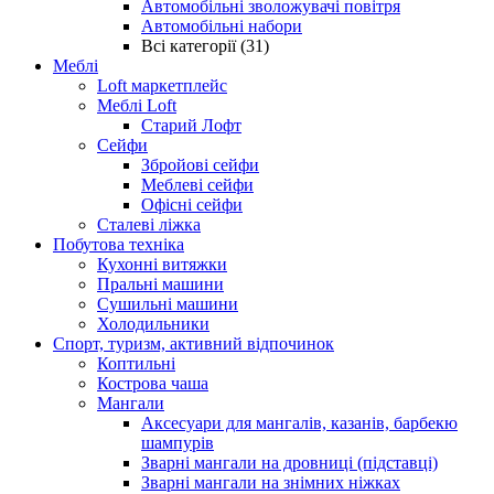
Автомобільні зволожувачі повітря
Автомобільні набори
Всі категорії (31)
Меблі
Loft маркетплейс
Меблі Loft
Старий Лофт
Сейфи
Збройові сейфи
Меблеві сейфи
Офісні сейфи
Сталеві ліжка
Побутова техніка
Кухонні витяжки
Пральні машини
Сушильні машини
Холодильники
Спорт, туризм, активний відпочинок
Коптильні
Кострова чаша
Мангали
Аксесуари для мангалів, казанів, барбекю
шампурів
Зварні мангали на дровниці (підставці)
Зварні мангали на знімних ніжках