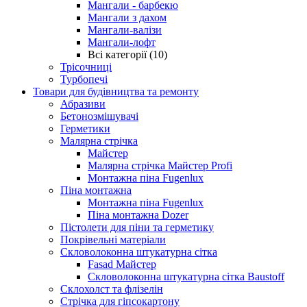
Мангали - барбекю
Мангали з дахом
Мангали-валізи
Мангали-лофт
Всі категорії (10)
Трісочниці
Турбопечі
Товари для будівництва та ремонту
Абразиви
Бетонозмішувачі
Герметики
Малярна стрічка
Майстер
Малярна стрічка Майстер Profi
Монтажна піна Fugenlux
Піна монтажна
Монтажна піна Fugenlux
Піна монтажна Dozer
Пістолети для піни та герметику
Покрівельні матеріали
Скловолоконна штукатурна сітка
Fasad Майстер
Скловолоконна штукатурна сітка Baustoff
Склохолст та флізелін
Стрічка для гіпсокартону