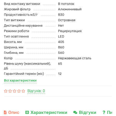
Вид монтажу витяжки
В потолок
Жировий фільтр
Алюминиевый
Продуктивність м3/г
830
Тип витяжки
Островная
Дистанційне керування
Нет
Режими роботи
Рециркуляция
Тип освітлення
LED
Висота, мм
405
Ширина, мм
860
Глибина, мм
560
Колір
Нержавеющая сталь
Рівень шуму (максимальний),
65
дБ
Гарантійний термін (міс)
12
Всі характеристики
Відгуків: 0
Опис
Характеристики
Відгуки
Пит