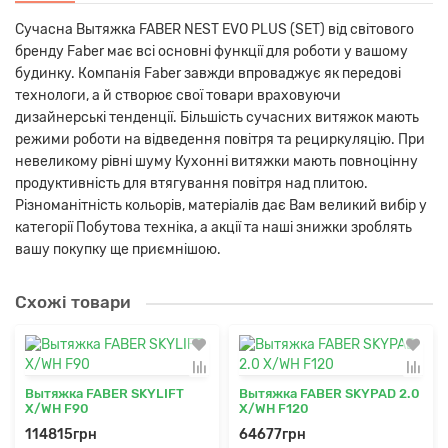
Сучасна Вытяжка FABER NEST EVO PLUS (SET) від світового
бренду Faber має всі основні функції для роботи у вашому
будинку. Компанія Faber завжди впроваджує як передові
технологи, а й створює свої товари враховуючи
дизайнерські тенденції. Більшість сучасних витяжок мають
режими роботи на відведення повітря та рециркуляцію. При
невеликому рівні шуму Кухонні витяжки мають повноцінну
продуктивність для втягування повітря над плитою.
Різноманітність кольорів, матеріалів дає Вам великий вибір у
категорії Побутова техніка, а акції та наші знижки зроблять
вашу покупку ще приємнішою.
Схожі товари
Вытяжка FABER SKYLIFT
Вытяжка FABER SKYPAD 2.0
X/WH F90
X/WH F120
114815грн
64677грн