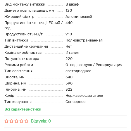
Вид монтажу витяжки
В шкаф
Діаметр повітрявідводу, мм
120
Жировий фільтр
Алюминиевый
Продуктивність в точці IEC, м3 /
440
год
Продуктивність м3/г
910
Тип витяжки
Полновстраиваемая
Дистанційне керування
Нет
Країна виробництва
Италия
Потужність мотора
220
Режими роботи
Отвод воздуха / Рециркуляция
Тип освітлення
светодиодное
Висота, мм
340
Ширина, мм
598
Глибина, мм
322
Колір
Нержавеющая сталь
Тип керування
Сенсорное
Всі характеристики
Відгуків: 0