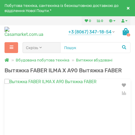
Побутова техніка, сантехніка із безкоштовною доставкою до
відділення Нової Пошти.*
0
0
+3 (8067) 347-18-54
0
Скрізь
Вбудована побутова техніка
Витяжки вбудовані
Вытяжка FABER ILMA X A90 Вытяжка FABER