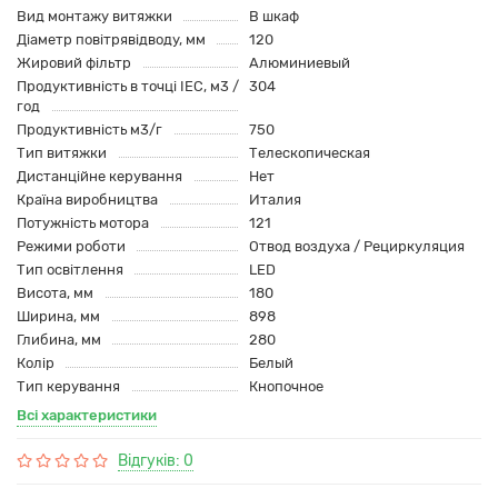
Вид монтажу витяжки
В шкаф
Діаметр повітрявідводу, мм
120
Жировий фільтр
Алюминиевый
Продуктивність в точці IEC, м3 /
304
год
Продуктивність м3/г
750
Тип витяжки
Телескопическая
Дистанційне керування
Нет
Країна виробництва
Италия
Потужність мотора
121
Режими роботи
Отвод воздуха / Рециркуляция
Тип освітлення
LED
Висота, мм
180
Ширина, мм
898
Глибина, мм
280
Колір
Белый
Тип керування
Кнопочное
Всі характеристики
Відгуків: 0