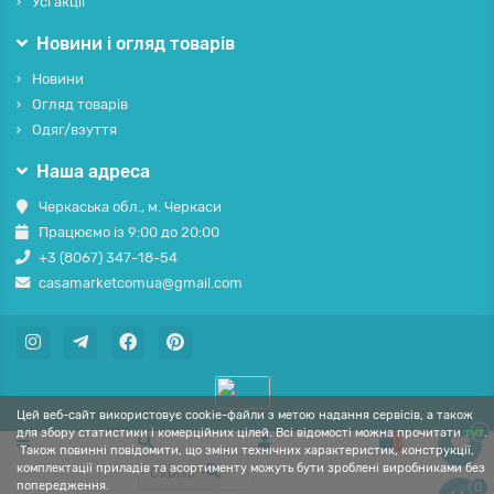
Усі акції
Новини і огляд товарів
Новини
Огляд товарів
Одяг/взуття
Наша адреса
Черкаська обл., м. Черкаси
Працюємо із 9:00 до 20:00
+3 (8067) 347-18-54
casamarketcomua@gmail.com
Цей веб-сайт використовує cookie-файли з метою надання сервісів, а також
0
для збору статистики і комерційних цілей. Всі відомості можна прочитати
тут
.
0
Також повинні повідомити, що зміни технічних характеристик, конструкції,
комплектації приладів та асортименту можуть бути зроблені виробниками без
Скрізь
попередження.
0