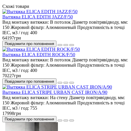
Схожі товари
Вытяжка ELICA EDITH JAZZ/F/50
Вид монтажу витяжки:
В потолок
Діаметр повітрявідводу, мм:
150
Жировий фільтр:
Алюминиевый
Продуктивність в точці
IEC, м3 / год:
400
64197грн
Повідомити про поповнення
Вытяжка ELICA EDITH ROCK/F/50
Вид монтажу витяжки:
В потолок
Діаметр повітрявідводу, мм:
150
Жировий фільтр:
Алюминиевый
Продуктивність в точці
IEC, м3 / год:
400
70227грн
Повідомити про поповнення
Вытяжка ELICA STRIPE URBAN CAST IRON/A/90
Вид монтажу витяжки:
На стену
Діаметр повітрявідводу, мм:
150
Жировий фільтр:
Алюминиевый
Продуктивність в точці
IEC, м3 / год:
755
17998грн
Повідомити про поповнення