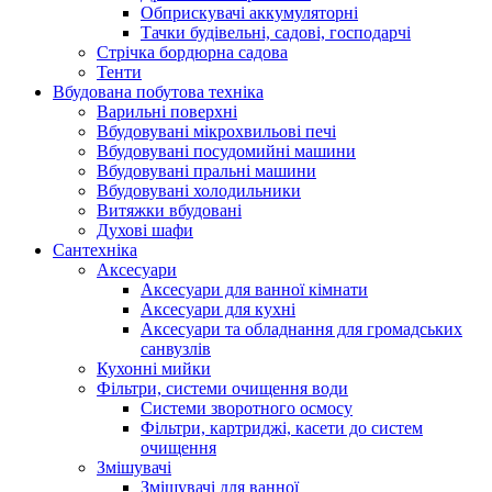
Обприскувачі аккумуляторні
Тачки будівельні, садові, господарчі
Стрічка бордюрна садова
Тенти
Вбудована побутова техніка
Варильні поверхні
Вбудовувані мікрохвильові печі
Вбудовувані посудомийні машини
Вбудовувані пральні машини
Вбудовувані холодильники
Витяжки вбудовані
Духові шафи
Сантехніка
Аксесуари
Аксесуари для ванної кімнати
Аксесуари для кухні
Аксесуари та обладнання для громадських
санвузлів
Кухонні мийки
Фільтри, системи очищення води
Системи зворотного осмосу
Фільтри, картриджі, касети до систем
очищення
Змішувачі
Змішувачі для ванної