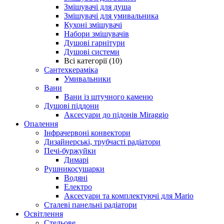
Змішувачі для душа
Змішувачі для умивальника
Кухоні змішувачі
Набори змішувачів
Душові гарнітури
Душові системи
Всі категорії (10)
Сантехкераміка
Умивальники
Вани
Вани із штучного каменю
Душові піддони
Аксесуари до підонів Miraggio
Опалення
Інфрачервоні конвектори
Дизайнерські, трубчасті радіатори
Печі-буржуйки
Димарі
Рушникосушарки
Водяні
Електро
Аксесуари та комплектуючі для Mario
Сталеві панельні радіатори
Освітлення
Стельове