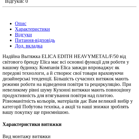
Відгуків: 0
Опис
Характеристики
Відгуки
Питання-відповідь
Дод. вкладка
Надійна Вытяжка ELICA EDITH HEAVYMETAL/F/50 від
світового бренду Elica має всі основні функції для роботи у
вашому будинку. Компанія Elica завжди впроваджує як
передові технологи, а й створює свої товари враховуючи
дизайнерські тенденції. Більшість сучасних витяжок мають
режими роботи на відведення повітря та рециркуляцію. При
невеликому рівні шуму Кухонні витяжки мають повноцінну
продуктивність для втягування повітря над плитою.
Різноманітність кольорів, матеріалів дає Вам великий вибір у
категорії Побутова техніка, а акції та наші знижки зроблять
вашу покупку ще приємнішою.
Характеристики витяжки
Вид монтажу витяжки