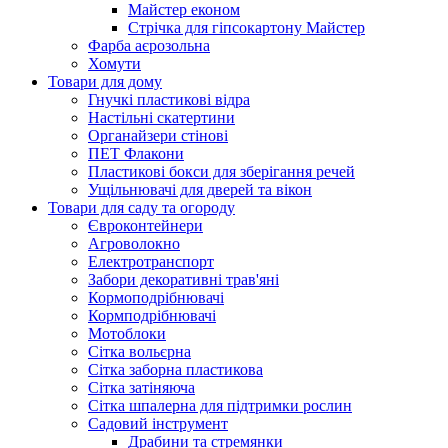
Майстер економ
Стрічка для гіпсокартону Майстер
Фарба аєрозольна
Хомути
Товари для дому
Гнучкі пластикові відра
Настільні скатертини
Органайзери стінові
ПЕТ Флакони
Пластикові бокси для зберігання речей
Ущільнювачі для дверей та вікон
Товари для саду та огороду
Євроконтейнери
Агроволокно
Електротранспорт
Забори декоративні трав'яні
Кормоподрібнювачі
Кормподрібнювачі
Мотоблоки
Сітка вольєрна
Сітка заборна пластикова
Сітка затіняюча
Сітка шпалерна для підтримки рослин
Садовий інструмент
Драбини та стремянки