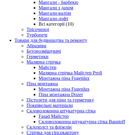
Мангали - барбекю
Мангали з дахом
Мангали-валізи
Мангали-лофт
Всі категорії (10)
Трісочниці
Турбопечі
Товари для будівництва та ремонту
Абразиви
Бетонозмішувачі
Герметики
Малярна стрічка
Майстер
Малярна стрічка Майстер Profi
Монтажна піна Fugenlux
Піна монтажна
Монтажна піна Fugenlux
Піна монтажна Dozer
Пістолети для піни та герметику
Покрівельні матеріали
Скловолоконна штукатурна сітка
Fasad Майстер
Скловолоконна штукатурна сітка Baustoff
Склохолст та флізелін
Стрічка для гіпсокартону