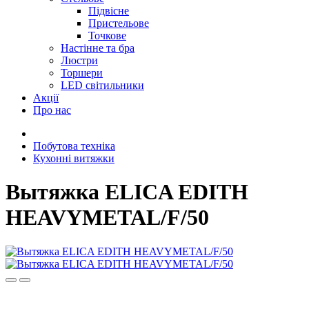
Підвісне
Пристельове
Точкове
Настінне та бра
Люстри
Торшери
LED світильники
Акції
Про нас
Побутова техніка
Кухонні витяжки
Вытяжка ELICA EDITH
HEAVYMETAL/F/50