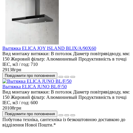
Вытяжка ELICA JOY ISLAND BLIX/A/90X60
Вид монтажу витяжки:
В потолок
Діаметр повітрявідводу, мм:
150
Жировий фільтр:
Алюминиевый
Продуктивність в точці
IEC, м3 / год:
710
29138грн
Повідомити про поповнення
Вытяжка ELICA JUNO BL/F/50
Вид монтажу витяжки:
В потолок
Діаметр повітрявідводу, мм:
150
Жировий фільтр:
Алюминиевый
Продуктивність в точці
IEC, м3 / год:
600
20108грн
Повідомити про поповнення
Побутова техніка, сантехніка із безкоштовною доставкою до
відділення Нової Пошти.*