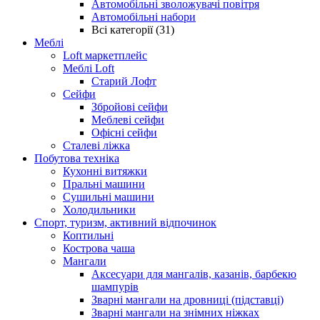
Автомобільні зволожувачі повітря
Автомобільні набори
Всі категорії (31)
Меблі
Loft маркетплейс
Меблі Loft
Старий Лофт
Сейфи
Збройові сейфи
Меблеві сейфи
Офісні сейфи
Сталеві ліжка
Побутова техніка
Кухонні витяжки
Пральні машини
Сушильні машини
Холодильники
Спорт, туризм, активний відпочинок
Коптильні
Кострова чаша
Мангали
Аксесуари для мангалів, казанів, барбекю
шампурів
Зварні мангали на дровниці (підставці)
Зварні мангали на знімних ніжках