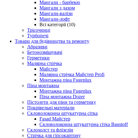
Мангали - барбекю
Мангали з дахом
Мангали-валізи
Мангали-лофт
Всі категорії (10)
Трісочниці
Турбопечі
Товари для будівництва та ремонту
Абразиви
Бетонозмішувачі
Герметики
Малярна стрічка
Майстер
Малярна стрічка Майстер Profi
Монтажна піна Fugenlux
Піна монтажна
Монтажна піна Fugenlux
Піна монтажна Dozer
Пістолети для піни та герметику
Покрівельні матеріали
Скловолоконна штукатурна сітка
Fasad Майстер
Скловолоконна штукатурна сітка Baustoff
Склохолст та флізелін
Стрічка для гіпсокартону