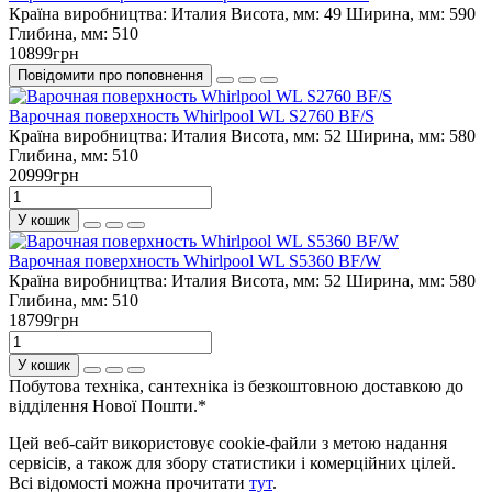
Країна виробництва:
Италия
Висота, мм:
49
Ширина, мм:
590
Глибина, мм:
510
10899грн
Повідомити про поповнення
Варочная поверхность Whirlpool WL S2760 BF/S
Країна виробництва:
Италия
Висота, мм:
52
Ширина, мм:
580
Глибина, мм:
510
20999грн
У кошик
Варочная поверхность Whirlpool WL S5360 BF/W
Країна виробництва:
Италия
Висота, мм:
52
Ширина, мм:
580
Глибина, мм:
510
18799грн
У кошик
Побутова техніка, сантехніка із безкоштовною доставкою до
відділення Нової Пошти.*
Цей веб-сайт використовує cookie-файли з метою надання
сервісів, а також для збору статистики і комерційних цілей.
Всі відомості можна прочитати
тут
.