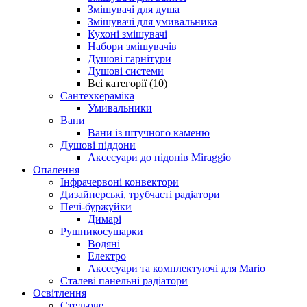
Змішувачі для душа
Змішувачі для умивальника
Кухоні змішувачі
Набори змішувачів
Душові гарнітури
Душові системи
Всі категорії (10)
Сантехкераміка
Умивальники
Вани
Вани із штучного каменю
Душові піддони
Аксесуари до підонів Miraggio
Опалення
Інфрачервоні конвектори
Дизайнерські, трубчасті радіатори
Печі-буржуйки
Димарі
Рушникосушарки
Водяні
Електро
Аксесуари та комплектуючі для Mario
Сталеві панельні радіатори
Освітлення
Стельове