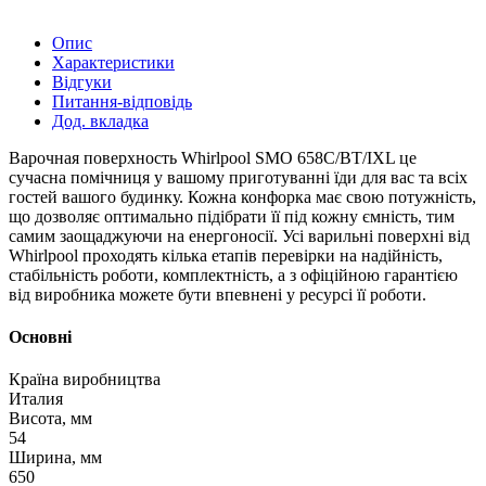
Опис
Характеристики
Відгуки
Питання-відповідь
Дод. вкладка
Варочная поверхность Whirlpool SMO 658C/BT/IXL це
сучасна помічниця у вашому приготуванні їди для вас та всіх
гостей вашого будинку. Кожна конфорка має свою потужність,
що дозволяє оптимально підібрати її під кожну ємність, тим
самим заощаджуючи на енергоносії. Усі варильні поверхні від
Whirlpool проходять кілька етапів перевірки на надійність,
стабільність роботи, комплектність, а з офіційною гарантією
від виробника можете бути впевнені у ресурсі її роботи.
Основні
Країна виробництва
Италия
Висота, мм
54
Ширина, мм
650