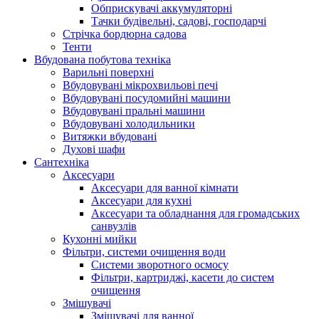
Обприскувачі аккумуляторні
Тачки будівельні, садові, господарчі
Стрічка бордюрна садова
Тенти
Вбудована побутова техніка
Варильні поверхні
Вбудовувані мікрохвильові печі
Вбудовувані посудомийні машини
Вбудовувані пральні машини
Вбудовувані холодильники
Витяжки вбудовані
Духові шафи
Сантехніка
Аксесуари
Аксесуари для ванної кімнати
Аксесуари для кухні
Аксесуари та обладнання для громадських
санвузлів
Кухонні мийки
Фільтри, системи очищення води
Системи зворотного осмосу
Фільтри, картриджі, касети до систем
очищення
Змішувачі
Змішувачі для ванної