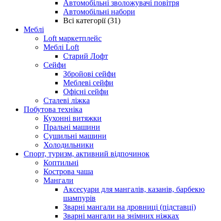
Автомобільні зволожувачі повітря
Автомобільні набори
Всі категорії (31)
Меблі
Loft маркетплейс
Меблі Loft
Старий Лофт
Сейфи
Збройові сейфи
Меблеві сейфи
Офісні сейфи
Сталеві ліжка
Побутова техніка
Кухонні витяжки
Пральні машини
Сушильні машини
Холодильники
Спорт, туризм, активний відпочинок
Коптильні
Кострова чаша
Мангали
Аксесуари для мангалів, казанів, барбекю
шампурів
Зварні мангали на дровниці (підставці)
Зварні мангали на знімних ніжках