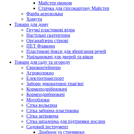
Майстер економ
Стрічка для гіпсокартону Майстер
Фарба аєрозольна
Хомути
Товари для дому
Гнучкі пластикові відра
Настільні скатертини
Органайзери стінові
ПЕТ Флакони
Пластикові бокси для зберігання речей
Ущільнювачі для дверей та вікон
Товари для саду та огороду
Євроконтейнери
Агроволокно
Електротранспорт
Забори декоративні трав'яні
Кормоподрібнювачі
Кормподрібнювачі
Мотоблоки
Сітка вольєрна
Сітка заборна пластикова
Сітка затіняюча
Сітка шпалерна для підтримки рослин
Садовий інструмент
Драбини та стремянки