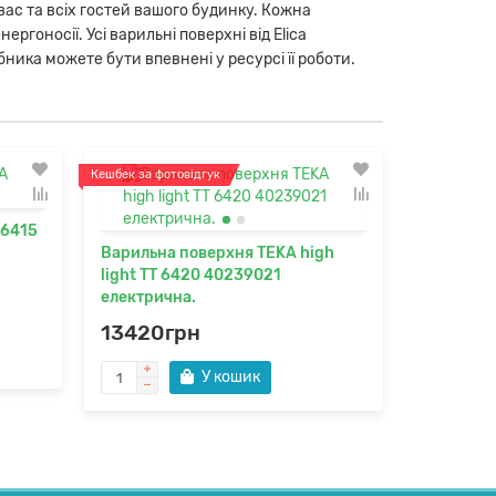
ас та всіх гостей вашого будинку. Кожна
гоносії. Усі варильні поверхні від Elica
обника можете бути впевнені у ресурсі її роботи.
Кешбек за фотовідгук
 6415
Варочная
Варильна поверхня TEKA high
32BK
light TT 6420 40239021
електрична.
13128г
13420грн
У кошик