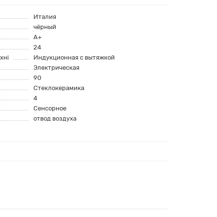
Италия
чёрный
A+
24
хні
Индукционная с вытяжкой
Электрическая
90
Стеклокерамика
4
Сенсорное
отвод воздуха