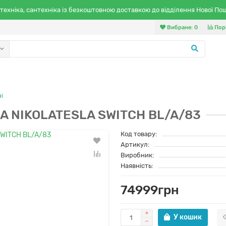
техніка, сантехніка із безкоштовною доставкою до відділення Нової По
Вибране:
0
Пор
і
CA NIKOLATESLA SWITCH BL/A/83
Код товару:
Артикул:
Виробник:
Наявність:
74999грн
У кошик