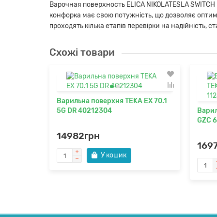
Варочная поверхность ELICA NIKOLATESLA SWITCH B
конфорка має свою потужність, що дозволяє оптимал
проходять кілька етапів перевірки на надійність, с
Схожі товари
Варильна поверхня TEKA EX 70.1
5G DR 40212304
Варил
GZC 6
14982грн
169
У кошик