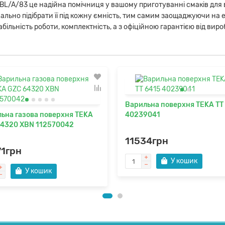
L/A/83 це надійна помічниця у вашому приготуванні смаків для в
ьно підібрати її під кожну ємність, тим самим заощаджуючи на енер
табільність роботи, комплектність, а з офіційною гарантією від вир
Варильна поверхня TEKA TT
ьна газова поверхня TEKA
40239041
4320 XBN 112570042
11534грн
71грн
У кошик
У кошик