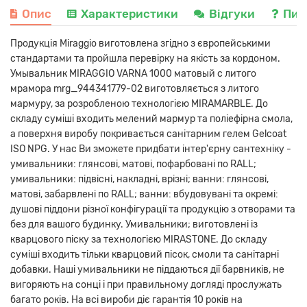
Опис
Характеристики
Відгуки
Пит
Продукція Miraggio виготовлена ​​згідно з європейськими
стандартами та пройшла перевірку на якість за кордоном.
Умывальник MIRAGGIO VARNA 1000 матовый с литого
мрамора mrg_944341779-02 виготовляється з литого
мармуру, за розробленою технологією MIRAMARBLE. До
складу суміші входить мелений мармур та поліефірна смола,
а поверхня виробу покривається санітарним гелем Gelcoat
ISO NPG. У нас Ви зможете придбати інтер'єрну сантехніку -
умивальники: глянсові, матові, пофарбовані по RALL;
умивальники: підвісні, накладні, врізні; ванни: глянсові,
матові, забарвлені по RALL; ванни: вбудовувані та окремі:
душові піддони різної конфігурації та продукцію з отворами та
без для вашого будинку. Умивальники; виготовлені із
кварцового піску за технологією MIRASTONE. До складу
суміші входить тільки кварцовий пісок, смоли та санітарні
добавки. Наші умивальники не піддаються дії барвників, не
вигоряють на сонці і при правильному догляді прослужать
багато років. На всі вироби діє гарантія 10 років на