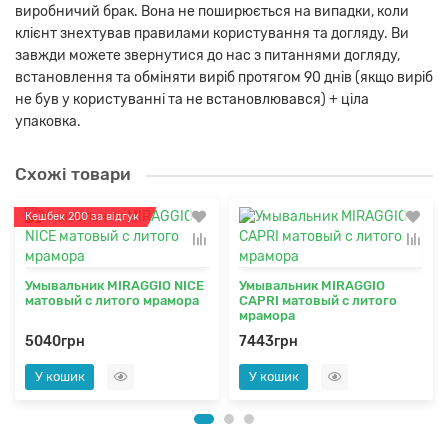
виробничий брак. Вона не поширюється на випадки, коли
клієнт знехтував правилами користування та догляду. Ви
завжди можете звернутися до нас з питаннями догляду,
встановлення та обміняти виріб протягом 90 днів (якщо виріб
не був у користуванні та не встановлювався) + ціла
упаковка.
Схожі товари
Кешбек 200 за відгук
Умывальник MIRAGGIO NICE
Умывальник MIRAGGIO
матовый с литого мрамора
CAPRI матовый с литого
мрамора
5040грн
7443грн
У кошик
У кошик