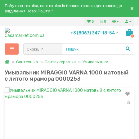
Побутова техніка, сантехніка із безкоштовною доставкою до
відділення Нової Пошти.*
0
0
+3 (8067) 347-18-54
0
Скрізь
Сантехніка
Сантехкераміка
Умивальники
Умывальник MIRAGGIO VARNA 1000 матовый
с литого мрамора 0000253