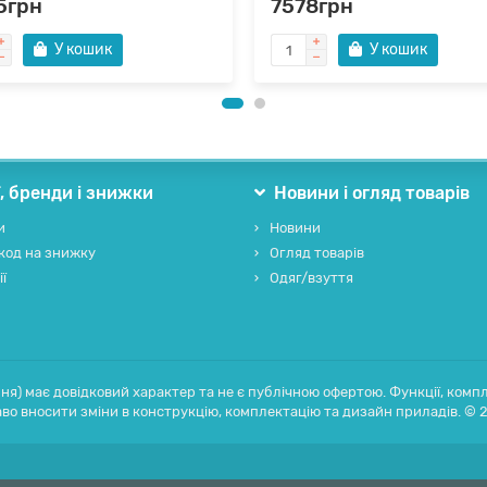
5грн
7578грн
У кошик
У кошик
ї, бренди і знижки
Новини і огляд товарів
и
Новини
код на знижку
Огляд товарів
ії
Одяг/взуття
ня) має довідковий характер та не є публічною офертою. Функції, компл
во вносити зміни в конструкцію, комплектацію та дизайн приладів. © 