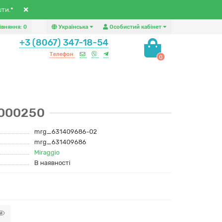
шти.*
івняння:
0
Українська
Особистий кабінет
+3 (8067) 347-18-54
Телефон
0
0000250
mrg_631409686-02
mrg_631409686
Miraggio
В наявності