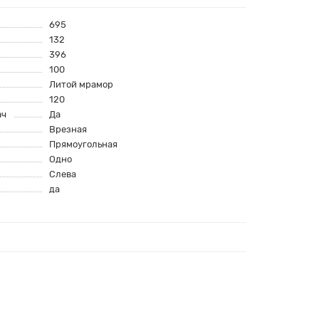
695
132
396
100
Литой мрамор
120
ач
Да
Врезная
Прямоугольная
Одно
Слева
да