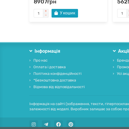
8907грн
562
У кошик
Інформація
Акці
Про нас
Бренд
Оплата і доставка
Промо
Політика конфіденційності
Усі акц
*Безкоштовна доставка
Відмова від відповідальності
Інформація на сайті (зображення, тексти, гіперпосилан
залежності від моделі. Виробник залишає за собою пра