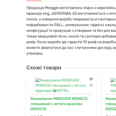
Продукція Miraggio виготовлена ​​згідно з європе
мрамора mrg_631409686-02 виготовляється з лито
смола, а поверхня виробу покривається санітарним
пофарбовані по RALL; умивальники: підвісні, накладн
конфігурації та продукцію з отворами та без для в
тільки кварцовий пісок, смоли та санітарні добавк
років. На всі вироби діє гарантія 10 років на ви
можете звернутися до нас з питаннями догляду, вс
упаковка.
Схожі товари
Умывальник MIRAGGIO MONACO
Умыв
глянцевый с литого мрамора
глянц
0000218
0000