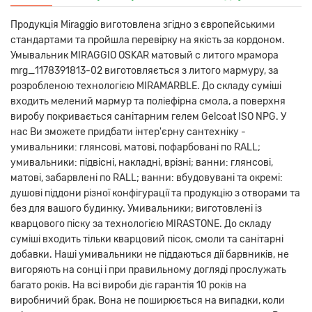
Продукція Miraggio виготовлена ​​згідно з європейськими
стандартами та пройшла перевірку на якість за кордоном.
Умывальник MIRAGGIO OSKAR матовый с литого мрамора
mrg_1178391813-02 виготовляється з литого мармуру, за
розробленою технологією MIRAMARBLE. До складу суміші
входить мелений мармур та поліефірна смола, а поверхня
виробу покривається санітарним гелем Gelcoat ISO NPG. У
нас Ви зможете придбати інтер'єрну сантехніку -
умивальники: глянсові, матові, пофарбовані по RALL;
умивальники: підвісні, накладні, врізні; ванни: глянсові,
матові, забарвлені по RALL; ванни: вбудовувані та окремі:
душові піддони різної конфігурації та продукцію з отворами та
без для вашого будинку. Умивальники; виготовлені із
кварцового піску за технологією MIRASTONE. До складу
суміші входить тільки кварцовий пісок, смоли та санітарні
добавки. Наші умивальники не піддаються дії барвників, не
вигоряють на сонці і при правильному догляді прослужать
багато років. На всі вироби діє гарантія 10 років на
виробничий брак. Вона не поширюється на випадки, коли