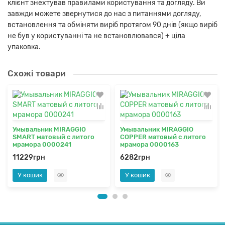
клієнт знехтував правилами користування та догляду. Ви
завжди можете звернутися до нас з питаннями догляду,
встановлення та обміняти виріб протягом 90 днів (якщо виріб
не був у користуванні та не встановлювався) + ціла
упаковка.
Схожі товари
Умывальник MIRAGGIO
Умывальник MIRAGGIO
SMART матовый с литого
COPPER матовый с литого
мрамора 0000241
мрамора 0000163
11229грн
6282грн
У кошик
У кошик