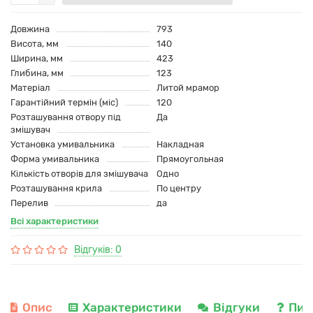
Довжина
793
Висота, мм
140
Ширина, мм
423
Глибина, мм
123
Матеріал
Литой мрамор
Гарантійний термін (міс)
120
Розташування отвору під
Да
змішувач
Установка умивальника
Накладная
Форма умивальника
Прямоугольная
Кількість отворів для змішувача
Одно
Розташування крила
По центру
Перелив
да
Всі характеристики
Відгуків: 0
Опис
Характеристики
Відгуки
Пит