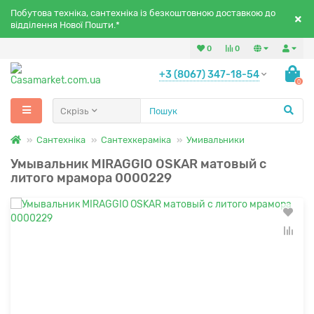
Побутова техніка, сантехніка із безкоштовною доставкою до
відділення Нової Пошти.*
0
0
+3 (8067) 347-18-54
0
Скрізь
Сантехніка
Сантехкераміка
Умивальники
Умывальник MIRAGGIO OSKAR матовый с
литого мрамора 0000229