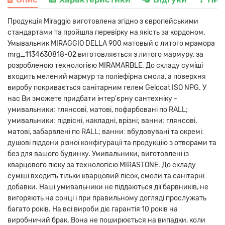
Продукція Miraggio виготовлена ​​згідно з європейськими
стандартами та пройшла перевірку на якість за кордоном.
Умывальник MIRAGGIO DELLA 900 матовый с литого мрамора
mrg_1134630818-02 виготовляється з литого мармуру, за
розробленою технологією MIRAMARBLE. До складу суміші
входить мелений мармур та поліефірна смола, а поверхня
виробу покривається санітарним гелем Gelcoat ISO NPG. У
нас Ви зможете придбати інтер'єрну сантехніку -
умивальники: глянсові, матові, пофарбовані по RALL;
умивальники: підвісні, накладні, врізні; ванни: глянсові,
матові, забарвлені по RALL; ванни: вбудовувані та окремі:
душові піддони різної конфігурації та продукцію з отворами та
без для вашого будинку. Умивальники; виготовлені із
кварцового піску за технологією MIRASTONE. До складу
суміші входить тільки кварцовий пісок, смоли та санітарні
добавки. Наші умивальники не піддаються дії барвників, не
вигоряють на сонці і при правильному догляді прослужать
багато років. На всі вироби діє гарантія 10 років на
виробничий брак. Вона не поширюється на випадки, коли