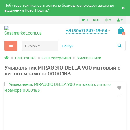
Побутова техніка, сантехніка із безкоштовною доставкою до
відділення Нової Пошти.*
0
0
+3 (8067) 347-18-54
0
Скрізь
Сантехніка
Сантехкераміка
Умивальники
Умывальник MIRAGGIO DELLA 900 матовый с
литого мрамора 0000183