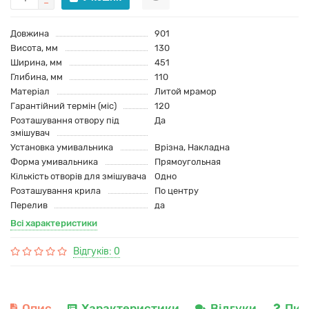
Довжина
901
Висота, мм
130
Ширина, мм
451
Глибина, мм
110
Матеріал
Литой мрамор
Гарантійний термін (міс)
120
Розташування отвору під
Да
змішувач
Установка умивальника
Врізна, Накладна
Форма умивальника
Прямоугольная
Кількість отворів для змішувача
Одно
Розташування крила
По центру
Перелив
да
Всі характеристики
Відгуків: 0
Опис
Характеристики
Відгуки
Пит