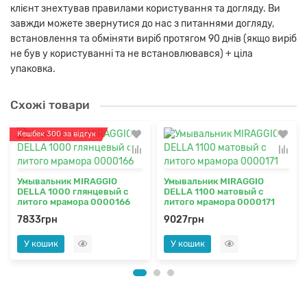
клієнт знехтував правилами користування та догляду. Ви
завжди можете звернутися до нас з питаннями догляду,
встановлення та обміняти виріб протягом 90 днів (якщо виріб
не був у користуванні та не встановлювався) + ціла
упаковка.
Схожі товари
Кешбек 300 за відгук
Умывальник MIRAGGIO
Умывальник MIRAGGIO
DELLA 1000 глянцевый с
DELLA 1100 матовый с
литого мрамора 0000166
литого мрамора 0000171
7833грн
9027грн
У кошик
У кошик