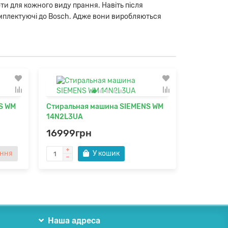
оти для кожного виду прання. Навіть після
комплектуючі до Bosch. Адже вони виробляються
S WM
Стиральная машина SIEMENS WM
Сушильн
14N2L3UA
85251BY
16999грн
27899
внення
У кошик
Наша адреса