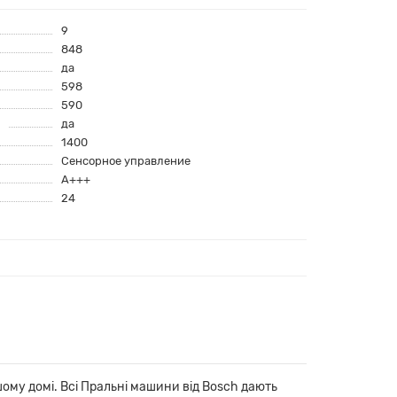
9
848
да
598
590
да
1400
Сенсорное управление
A+++
24
му домі. Всі Пральні машини від Bosch дають