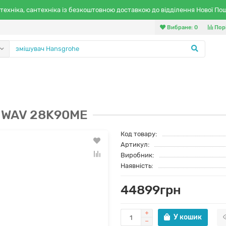
техніка, сантехніка із безкоштовною доставкою до відділення Нової По
Вибране:
0
Пор
 WAV 28K90ME
Код товару:
Артикул:
Виробник:
Наявність:
44899грн
У кошик