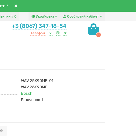
шти.*
івняння:
0
Українська
Особистий кабінет
+3 (8067) 347-18-54
Телефон
0
WAV 28K90ME-01
WAV 28K90ME
Bosch
В наявності