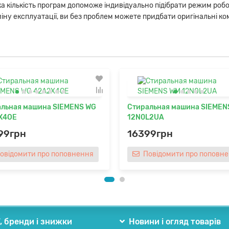
ика кількість програм допоможе індивідуально підібрати режим роб
ерміну експлуатації, ви без проблем можете придбати оригінальні 
льная машина SIEMENS WG
Стиральная машина SIEMEN
X4OE
12N0L2UA
99грн
16399грн
Повідомити про поповнення
Повідомити про попо
ї, бренди і знижки
Новини і огляд товарів