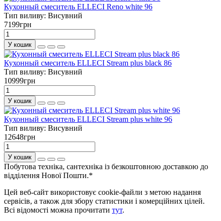
Кухонный смеситель ELLECI Reno white 96
Тип виливу:
Висувний
7199грн
У кошик
Кухонный смеситель ELLECI Stream plus black 86
Тип виливу:
Висувний
10999грн
У кошик
Кухонный смеситель ELLECI Stream plus white 96
Тип виливу:
Висувний
12648грн
У кошик
Побутова техніка, сантехніка із безкоштовною доставкою до
відділення Нової Пошти.*
Цей веб-сайт використовує cookie-файли з метою надання
сервісів, а також для збору статистики і комерційних цілей.
Всі відомості можна прочитати
тут
.