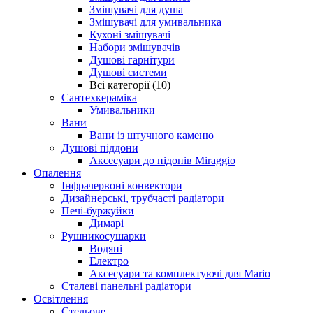
Змішувачі для душа
Змішувачі для умивальника
Кухоні змішувачі
Набори змішувачів
Душові гарнітури
Душові системи
Всі категорії (10)
Сантехкераміка
Умивальники
Вани
Вани із штучного каменю
Душові піддони
Аксесуари до підонів Miraggio
Опалення
Інфрачервоні конвектори
Дизайнерські, трубчасті радіатори
Печі-буржуйки
Димарі
Рушникосушарки
Водяні
Електро
Аксесуари та комплектуючі для Mario
Сталеві панельні радіатори
Освітлення
Стельове