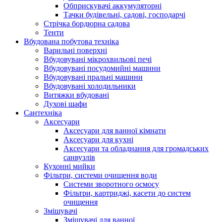
Обприскувачі аккумуляторні
Тачки будівельні, садові, господарчі
Стрічка бордюрна садова
Тенти
Вбудована побутова техніка
Варильні поверхні
Вбудовувані мікрохвильові печі
Вбудовувані посудомийні машини
Вбудовувані пральні машини
Вбудовувані холодильники
Витяжки вбудовані
Духові шафи
Сантехніка
Аксесуари
Аксесуари для ванної кімнати
Аксесуари для кухні
Аксесуари та обладнання для громадських
санвузлів
Кухонні мийки
Фільтри, системи очищення води
Системи зворотного осмосу
Фільтри, картриджі, касети до систем
очищення
Змішувачі
Змішувачі для ванної