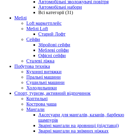
Автомобільні зволожувачі повітря
Автомобільні набори
Всі категорії (31)
Меблі
Loft маркетплейс
Меблі Loft
Старий Лофт
Сейфи
Збройові сейфи
Меблеві сейфи
Офісні сейфи
Сталеві ліжка
Побутова техніка
Кухонні витяжки
Пральні машини
Сушильні машини
Холодильники
Спорт, туризм, активний відпочинок
Коптильні
Кострова чаша
Мангали
Аксесуари для мангалів, казанів, барбекю
шампурів
Зварні мангали на дровниці (підставці)
Зварні мангали на знімних ніжках