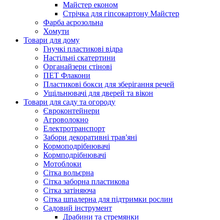
Майстер економ
Стрічка для гіпсокартону Майстер
Фарба аєрозольна
Хомути
Товари для дому
Гнучкі пластикові відра
Настільні скатертини
Органайзери стінові
ПЕТ Флакони
Пластикові бокси для зберігання речей
Ущільнювачі для дверей та вікон
Товари для саду та огороду
Євроконтейнери
Агроволокно
Електротранспорт
Забори декоративні трав'яні
Кормоподрібнювачі
Кормподрібнювачі
Мотоблоки
Сітка вольєрна
Сітка заборна пластикова
Сітка затіняюча
Сітка шпалерна для підтримки рослин
Садовий інструмент
Драбини та стремянки