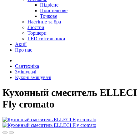
Підвісне
Пристельове
Точкове
Настінне та бра
Люстри
Торшери
LED світильники
Акції
Про нас
Сантехніка
Змішувачі
Кухоні змішувачі
Кухонный смеситель ELLECI
Fly cromato