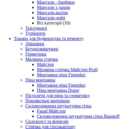
Мангали - барбекю
Мангали з дахом
Мангали-валізи
Мангали-лофт
Всі категорії (10)
Трісочниці
Турбопечі
Товари для будівництва та ремонту
Абразиви
Бетонозмішувачі
Герметики
Малярна стрічка
Майстер
Малярна стрічка Майстер Profi
Монтажна піна Fugenlux
Піна монтажна
Монтажна піна Fugenlux
Піна монтажна Dozer
Пістолети для піни та герметику
Покрівельні матеріали
Скловолоконна штукатурна сітка
Fasad Майстер
Скловолоконна штукатурна сітка Baustoff
Склохолст та флізелін
Стрічка для гіпсокартону