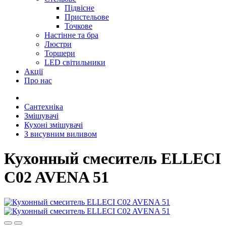
Підвісне
Пристельове
Точкове
Настінне та бра
Люстри
Торшери
LED світильники
Акції
Про нас
Сантехніка
Змішувачі
Кухоні змішувачі
З висувним виливом
Кухонный смеситель ELLECI
C02 AVENA 51