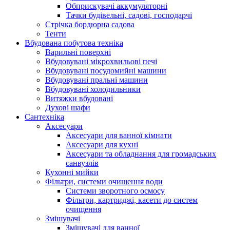
Обприскувачі аккумуляторні
Тачки будівельні, садові, господарчі
Стрічка бордюрна садова
Тенти
Вбудована побутова техніка
Варильні поверхні
Вбудовувані мікрохвильові печі
Вбудовувані посудомийні машини
Вбудовувані пральні машини
Вбудовувані холодильники
Витяжки вбудовані
Духові шафи
Сантехніка
Аксесуари
Аксесуари для ванної кімнати
Аксесуари для кухні
Аксесуари та обладнання для громадських
санвузлів
Кухонні мийки
Фільтри, системи очищення води
Системи зворотного осмосу
Фільтри, картриджі, касети до систем
очищення
Змішувачі
Змішувачі для ванної