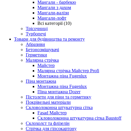
Мангали - барбекю
Мангали з дахом
Мангали-валізи
Мангали-лофт
Всі категорії (10)
Трісочниці
Турбопечі
Товари для будівництва та ремонту
Абразиви
Бетонозмішувачі
Герметики
Малярна стрічка
Майстер
Малярна стрічка Майстер Profi
Монтажна піна Fugenlux
Піна монтажна
Монтажна піна Fugenlux
Піна монтажна Dozer
Пістолети для піни та герметику
Покрівельні матеріали
Скловолоконна штукатурна сітка
Fasad Майстер
Скловолоконна штукатурна сітка Baustoff
Склохолст та флізелін
Стрічка для гіпсокартону