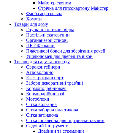
Майстер економ
Стрічка для гіпсокартону Майстер
Фарба аєрозольна
Хомути
Товари для дому
Гнучкі пластикові відра
Настільні скатертини
Органайзери стінові
ПЕТ Флакони
Пластикові бокси для зберігання речей
Ущільнювачі для дверей та вікон
Товари для саду та огороду
Євроконтейнери
Агроволокно
Електротранспорт
Забори декоративні трав'яні
Кормоподрібнювачі
Кормподрібнювачі
Мотоблоки
Сітка вольєрна
Сітка заборна пластикова
Сітка затіняюча
Сітка шпалерна для підтримки рослин
Садовий інструмент
Драбини та стремянки