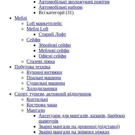
Автомобільні зволожувачі повітря
Автомобільні набори
Всі категорії (31)
Меблі
Loft маркетплейс
Меблі Loft
Старий Лофт
Сейфи
Збройові сейфи
Меблеві сейфи
Офісні сейфи
Сталеві ліжка
Побутова техніка
Кухонні витяжки
Пральні машини
Сушильні машини
Холодильники
Спорт, туризм, активний відпочинок
Коптильні
Кострова чаша
Мангали
Аксесуари для мангалів, казанів, барбекю
шампурів
Зварні мангали на дровниці (підставці)
Зварні мангали на знімних ніжках