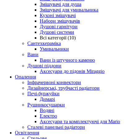
Змішувачі для душа
Змішувачі для умивальника
Кухоні змішувачі
Набори змішувачів
Душові гарнітури
Душові системи
Всі категорії (10)
Сантехкераміка
Умивальники
Вани
Вани із штучного каменю
Душові піддони
Аксесуари до підонів Miraggio
Опалення
Інфрачервоні конвектори
Дизайнерські, трубчасті радіатори
Печі-буржуйки
Димарі
Рушникосушарки
Водяні
Електро
Аксесуари та комплектуючі для Mario
Сталеві панельні радіатори
Освітлення
Стельове