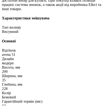
достатній вибір для купівлі. При покупці кількох позицій
працює система знижок, а також акції від виробника Elleci та
інші товари.
Характеристики змішувача
Тип виливу
Висувний
Основні
Відтінок
avena 51
Дизайн
модерн
Висота, мм
299
Ширина, мм
35
Глибина, мм
228
Колір
Бежевий
Гарантійний термін (міс)
12