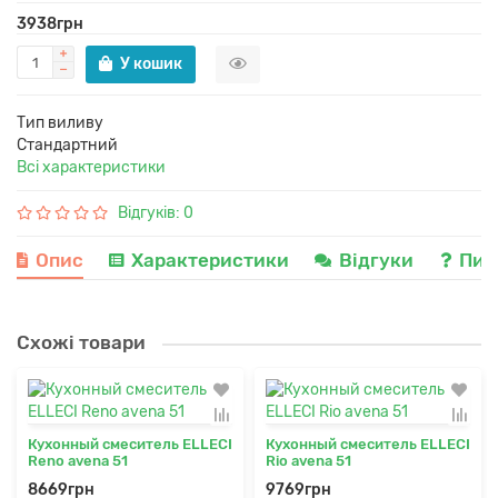
3938грн
У кошик
Тип виливу
Стандартний
Всі характеристики
Відгуків: 0
Опис
Характеристики
Відгуки
Пит
Схожі товари
Кухонный смеситель ELLECI
Кухонный смеситель ELLECI
Reno avena 51
Rio avena 51
8669грн
9769грн