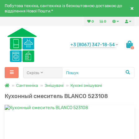
Побутова техніка, сантехніка із безкоштовною доставкою до
відділення Нової Пошти.*
0
0
+3 (8067) 347-18-54
0
Скрізь
Сантехніка
Змішувачі
Кухоні змішувачі
Кухонный смеситель BLANCO 523108