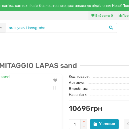
техніка, сантехніка із безкоштовною доставкою до відділення Нової По
Вибране:
0
Пор
 MITAGGIO LAPAS sand
Код товару:
Артикул:
Виробник:
Наявність:
10695грн
У кошик