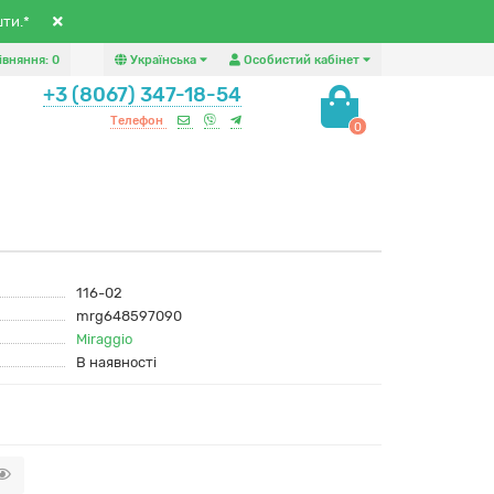
шти.*
івняння:
0
Українська
Особистий кабінет
+3 (8067) 347-18-54
Телефон
0
116-02
mrg648597090
Miraggio
В наявності