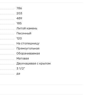
786
203
489
185
Литой камень
Песочный
120
На столешницу
Прямоугольная
Оборачиваемая
Матовая
Двухчашевая с крылом
3 1/2"
да