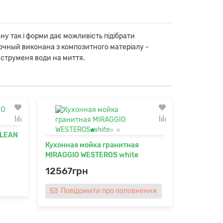
у так і форми дає можливість підібрати
сочный виконана з композитного матеріалу -
і струменя води на миття.
RLEAN
Кухонная мойка гранитная
Кухонная
MIRAGGIO WESTEROS white
MIRAGGIO
12567грн
12567г
Повідомити про поповнення