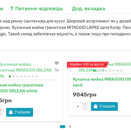
ки
Питання-відповідь
Дод. вкладка
над ринку сантехніка для кухні. Широкий асортимент як у дизайн
гідною. Кухонная мойка гранитная MITAGGIO LAPAS sand Колір: Пе
ggio. Такий склад забезпечує міцність, а також тишу при попаданн
Кешбек 300 за відгук
Кухонна мийка MIRAGGIO O
ная мойка гранитная
sand
GIO ORLEAN white
9045грн
5грн
У кошик
У кошик