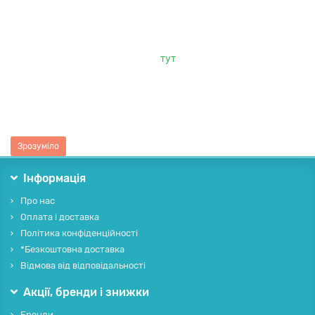
Цей веб-сайт використовує cookie-файли з метою надання
сервісів, а також для збору статистики і комерційних цілей.
Всі відомості можна прочитати
тут
.
Також повинні повідомити, що зміни технічних
характеристик, конструкції, комплектації приладів та
асортименту можуть бути зроблені виробниками без
попередження.
Зрозуміло
Інформація
Про нас
Оплата і доставка
Політика конфіденційності
*Безкоштовна доставка
Відмова від відповідальності
Акції, бренди і знижки
Бренди