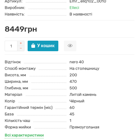
Артикул:
Emr_ellq102_0010
Виробник:
Elleci
Наявність:
В наявності
8449грн
У кошик
Відтінок
nero 40
Спосіб монтажу
На столешницу
Висота, мм
200
Ширина, мм
470
Глибина, мм
500
Матеріал
Литой камень
Колір
Чёрный
Гарантійний термін (міс)
60
База
45
Кількість чаш
1
Форма мийки
Прямоугольная
Всі характеристики