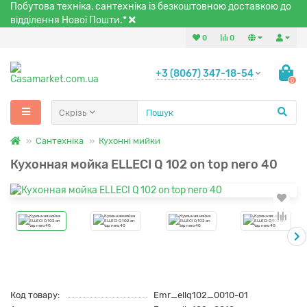
Побутова техніка, сантехніка із безкоштовною доставкою до
відділення Нової Пошти.*
0
0
+3 (8067) 347-18-54
0
Скрізь
Сантехніка
Кухонні мийки
Кухонная мойка ELLECI Q 102 on top nero 40
Код товару:
Emr_ellq102_0010-01