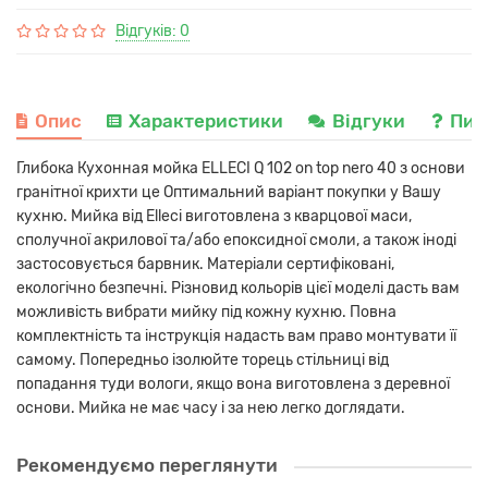
Відгуків: 0
Опис
Характеристики
Відгуки
Пит
Глибока Кухонная мойка ELLECI Q 102 on top nero 40 з основи
гранітної крихти це Оптимальний варіант покупки у Вашу
кухню. Мийка від Elleci виготовлена з кварцової маси,
сполучної акрилової та/або епоксидної смоли, а також іноді
застосовується барвник. Матеріали сертифіковані,
екологічно безпечні. Різновид кольорів цієї моделі дасть вам
можливість вибрати мийку під кожну кухню. Повна
комплектність та інструкція надасть вам право монтувати її
самому. Попередньо ізолюйте торець стільниці від
попадання туди вологи, якщо вона виготовлена з деревної
основи. Мийка не має часу і за нею легко доглядати.
Рекомендуємо переглянути