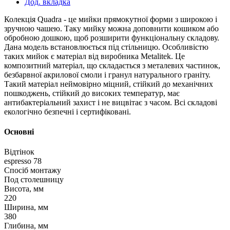
Дод. вкладка
Колекція Quadra - це мийки прямокутної форми з широкою і
зручною чашею. Таку мийку можна доповнити кошиком або
обробною дошкою, щоб розширити функціональну складову.
Дана модель встановлюється під стільницю. Особливістю
таких мийок є матеріал від виробника Metalitek. Це
композитний матеріал, що складається з металевих частинок,
безбарвної акрилової смоли і гранул натурального граніту.
Такий матеріал неймовірно міцний, стійкий до механічних
пошкоджень, стійкий до високих температур, має
антибактеріальний захист і не вицвітає з часом. Всі складові
екологічно безпечні і сертифіковані.
Основні
Відтінок
espresso 78
Спосіб монтажу
Под столешницу
Висота, мм
220
Ширина, мм
380
Глибина, мм