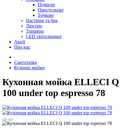
Підвісне
Пристельове
Точкове
Настінне та бра
Люстри
Торшери
LED світильники
Акції
Про нас
Сантехніка
Кухонні мийки
Кухонная мойка ELLECI Q
100 under top espresso 78