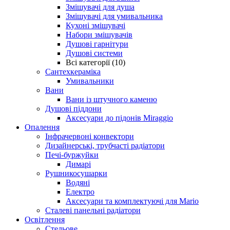
Змішувачі для душа
Змішувачі для умивальника
Кухоні змішувачі
Набори змішувачів
Душові гарнітури
Душові системи
Всі категорії (10)
Сантехкераміка
Умивальники
Вани
Вани із штучного каменю
Душові піддони
Аксесуари до підонів Miraggio
Опалення
Інфрачервоні конвектори
Дизайнерські, трубчасті радіатори
Печі-буржуйки
Димарі
Рушникосушарки
Водяні
Електро
Аксесуари та комплектуючі для Mario
Сталеві панельні радіатори
Освітлення
Стельове