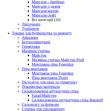
Мангали - барбекю
Мангали з дахом
Мангали-валізи
Мангали-лофт
Всі категорії (10)
Трісочниці
Турбопечі
Товари для будівництва та ремонту
Абразиви
Бетонозмішувачі
Герметики
Малярна стрічка
Майстер
Малярна стрічка Майстер Profi
Монтажна піна Fugenlux
Піна монтажна
Монтажна піна Fugenlux
Піна монтажна Dozer
Пістолети для піни та герметику
Покрівельні матеріали
Скловолоконна штукатурна сітка
Fasad Майстер
Скловолоконна штукатурна сітка Baustoff
Склохолст та флізелін
Стрічка для гіпсокартону