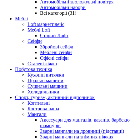
Автомобільні зволожувачі повітря
Автомобільні набори
Всі категорії (31)
Меблі
Loft маркетплейс
Меблі Loft
Старий Лофт
Сейфи
Збройові сейфи
Меблеві сейфи
Офісні сейфи
Сталеві ліжка
Побутова техніка
Кухонні витяжки
Пральні машини
Сушильні машини
Холодильники
Спорт, туризм, активний відпочинок
Коптильні
Кострова чаша
Мангали
Аксесуари для мангалів, казанів, барбекю
шампурів
Зварні мангали на дровниці (підставці)
Зварні мангали на знімних ніжках