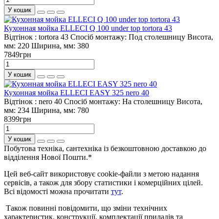
У кошик
Кухонная мойка ELLECI Q 100 under top tortora 43
Відтінок :
tortora 43
Спосіб монтажу:
Под столешницу
Висота,
мм:
220
Ширина, мм:
380
7849грн
У кошик
Кухонная мойка ELLECI EASY 325 nero 40
Відтінок :
nero 40
Спосіб монтажу:
На столешницу
Висота,
мм:
234
Ширина, мм:
780
8399грн
У кошик
Побутова техніка, сантехніка із безкоштовною доставкою до
відділення Нової Пошти.*
Цей веб-сайт використовує cookie-файли з метою надання
сервісів, а також для збору статистики і комерційних цілей.
Всі відомості можна прочитати
тут
.
Також повинні повідомити, що зміни технічних
характеристик, конструкції, комплектації приладів та