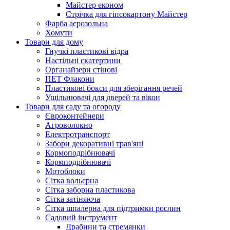
Майстер економ
Стрічка для гіпсокартону Майстер
Фарба аєрозольна
Хомути
Товари для дому
Гнучкі пластикові відра
Настільні скатертини
Органайзери стінові
ПЕТ Флакони
Пластикові бокси для зберігання речей
Ущільнювачі для дверей та вікон
Товари для саду та огороду
Євроконтейнери
Агроволокно
Електротранспорт
Забори декоративні трав'яні
Кормоподрібнювачі
Кормподрібнювачі
Мотоблоки
Сітка вольєрна
Сітка заборна пластикова
Сітка затіняюча
Сітка шпалерна для підтримки рослин
Садовий інструмент
Драбини та стремянки