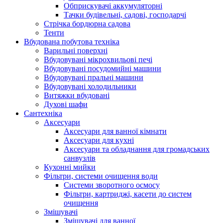
Обприскувачі аккумуляторні
Тачки будівельні, садові, господарчі
Стрічка бордюрна садова
Тенти
Вбудована побутова техніка
Варильні поверхні
Вбудовувані мікрохвильові печі
Вбудовувані посудомийні машини
Вбудовувані пральні машини
Вбудовувані холодильники
Витяжки вбудовані
Духові шафи
Сантехніка
Аксесуари
Аксесуари для ванної кімнати
Аксесуари для кухні
Аксесуари та обладнання для громадських
санвузлів
Кухонні мийки
Фільтри, системи очищення води
Системи зворотного осмосу
Фільтри, картриджі, касети до систем
очищення
Змішувачі
Змішувачі для ванної