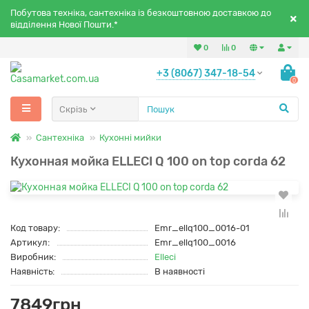
Побутова техніка, сантехніка із безкоштовною доставкою до
відділення Нової Пошти.*
0
0
+3 (8067) 347-18-54
0
Скрізь
Сантехніка
Кухонні мийки
Кухонная мойка ELLECI Q 100 on top corda 62
Код товару:
Emr_ellq100_0016-01
Артикул:
Emr_ellq100_0016
Виробник:
Elleci
Наявність:
В наявності
7849грн