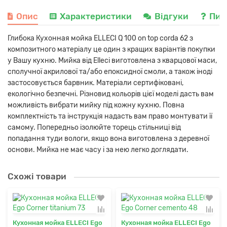
Опис
Характеристики
Відгуки
Пит
Глибока Кухонная мойка ELLECI Q 100 on top corda 62 з
композитного матеріалу це один з кращих варіантів покупки
у Вашу кухню. Мийка від Elleci виготовлена з кварцової маси,
сполучної акрилової та/або епоксидної смоли, а також іноді
застосовується барвник. Матеріали сертифіковані,
екологічно безпечні. Різновид кольорів цієї моделі дасть вам
можливість вибрати мийку під кожну кухню. Повна
комплектність та інструкція надасть вам право монтувати її
самому. Попередньо ізолюйте торець стільниці від
попадання туди вологи, якщо вона виготовлена з деревної
основи. Мийка не має часу і за нею легко доглядати.
Схожі товари
Кухонная мойка ELLECI Ego
Кухонная мойка ELLECI Ego