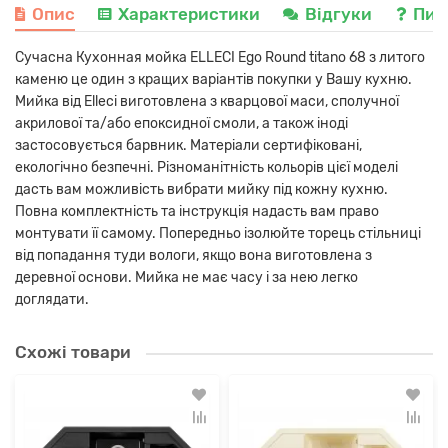
Опис
Характеристики
Відгуки
Пит
Сучасна Кухонная мойка ELLECI Ego Round titano 68 з литого
каменю це один з кращих варіантів покупки у Вашу кухню.
Мийка від Elleci виготовлена з кварцової маси, сполучної
акрилової та/або епоксидної смоли, а також іноді
застосовується барвник. Матеріали сертифіковані,
екологічно безпечні. Різноманітність кольорів цієї моделі
дасть вам можливість вибрати мийку під кожну кухню.
Повна комплектність та інструкція надасть вам право
монтувати її самому. Попередньо ізолюйте торець стільниці
від попадання туди вологи, якщо вона виготовлена з
деревної основи. Мийка не має часу і за нею легко
доглядати.
Схожі товари