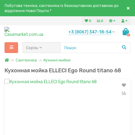
Побутова техніка, сантехніка із безкоштовною доставкою до
відділення Нової Пошти.*
0
0
+3 (8067) 347-18-54
0
Скрізь
Сантехніка
Кухонні мийки
Кухонная мойка ELLECI Ego Round titano 68