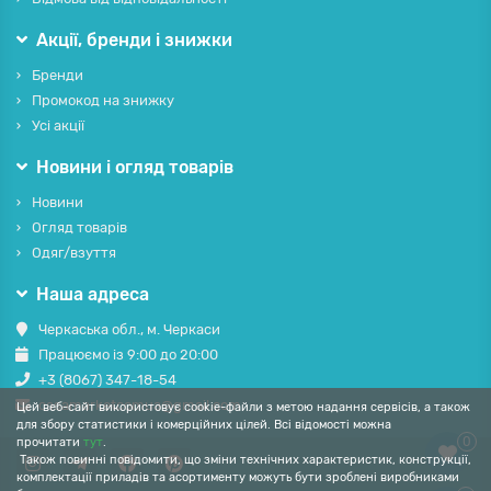
Акції, бренди і знижки
Бренди
Промокод на знижку
Усі акції
Новини і огляд товарів
Новини
Огляд товарів
Одяг/взуття
Наша адреса
Черкаська обл., м. Черкаси
Працюємо із 9:00 до 20:00
+3 (8067) 347-18-54
casamarketcomua@gmail.com
Цей веб-сайт використовує cookie-файли з метою надання сервісів, а також
для збору статистики і комерційних цілей. Всі відомості можна
0
прочитати
тут
.
Також повинні повідомити, що зміни технічних характеристик, конструкції,
комплектації приладів та асортименту можуть бути зроблені виробниками