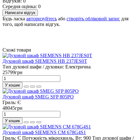
Відгуків: 0
Середня оцінка: 0
Написати відгук
Будь ласка
авторизуйтесь
або
створіть обліковий запис
для
того, щоб написати відгук.
Схожі товари
Духовой шкаф SIEMENS HB 237JES0T
Тип духової шафи / духовки:
Електрична
25799грн
У кошик
Духовой шкаф SMEG SFP 805PO
Гриль:
Є
48045грн
У кошик
Духовой шкаф SIEMENS CM 678G4S1
Гриль:
Є
Потужність мікрохвиль, Вт:
900
Тип духової шафи /