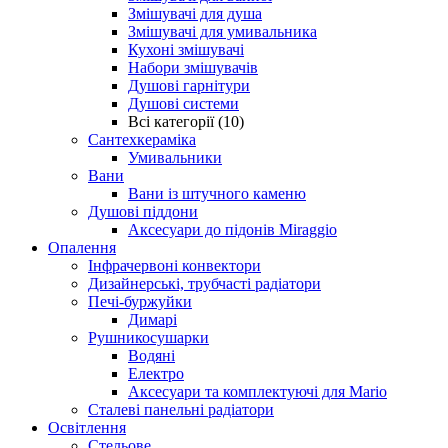
Змішувачі для душа
Змішувачі для умивальника
Кухоні змішувачі
Набори змішувачів
Душові гарнітури
Душові системи
Всі категорії (10)
Сантехкераміка
Умивальники
Вани
Вани із штучного каменю
Душові піддони
Аксесуари до підонів Miraggio
Опалення
Інфрачервоні конвектори
Дизайнерські, трубчасті радіатори
Печі-буржуйки
Димарі
Рушникосушарки
Водяні
Електро
Аксесуари та комплектуючі для Mario
Сталеві панельні радіатори
Освітлення
Стельове