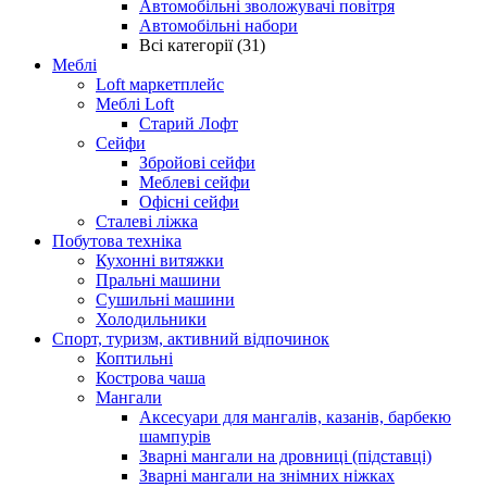
Автомобільні зволожувачі повітря
Автомобільні набори
Всі категорії (31)
Меблі
Loft маркетплейс
Меблі Loft
Старий Лофт
Сейфи
Збройові сейфи
Меблеві сейфи
Офісні сейфи
Сталеві ліжка
Побутова техніка
Кухонні витяжки
Пральні машини
Сушильні машини
Холодильники
Спорт, туризм, активний відпочинок
Коптильні
Кострова чаша
Мангали
Аксесуари для мангалів, казанів, барбекю
шампурів
Зварні мангали на дровниці (підставці)
Зварні мангали на знімних ніжках