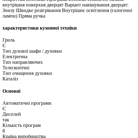
внутрішня поверхня дверцят Варіант навішування дверцят:
Знизу Швидке розігрівання Внутрішнє освітлення (галогенні
лампи) Пряма ручка
характеристики кухонної техніки
Гриль
Є
Тип духової шафи / духовки
Електрична
Тип направляючих
Телескопічні
Тип очищення духовки
Каталіз
Основні
Автоматичні програми
Є
Дисплей
так
Кількість програм
8
Країна виробництва