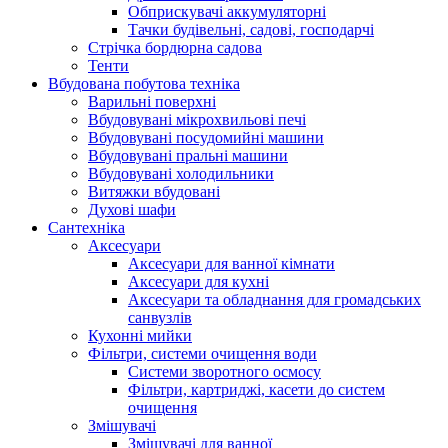
Обприскувачі аккумуляторні
Тачки будівельні, садові, господарчі
Стрічка бордюрна садова
Тенти
Вбудована побутова техніка
Варильні поверхні
Вбудовувані мікрохвильові печі
Вбудовувані посудомийні машини
Вбудовувані пральні машини
Вбудовувані холодильники
Витяжки вбудовані
Духові шафи
Сантехніка
Аксесуари
Аксесуари для ванної кімнати
Аксесуари для кухні
Аксесуари та обладнання для громадських
санвузлів
Кухонні мийки
Фільтри, системи очищення води
Системи зворотного осмосу
Фільтри, картриджі, касети до систем
очищення
Змішувачі
Змішувачі для ванної