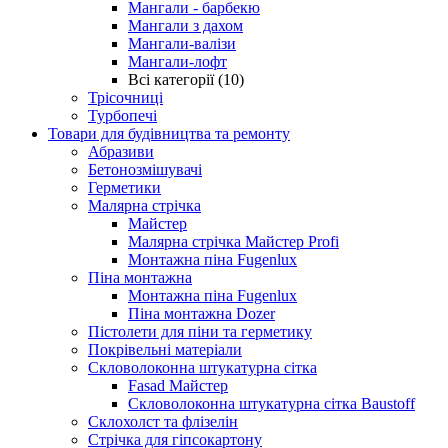
Мангали - барбекю
Мангали з дахом
Мангали-валізи
Мангали-лофт
Всі категорії (10)
Трісочниці
Турбопечі
Товари для будівництва та ремонту
Абразиви
Бетонозмішувачі
Герметики
Малярна стрічка
Майстер
Малярна стрічка Майстер Profi
Монтажна піна Fugenlux
Піна монтажна
Монтажна піна Fugenlux
Піна монтажна Dozer
Пістолети для піни та герметику
Покрівельні матеріали
Скловолоконна штукатурна сітка
Fasad Майстер
Скловолоконна штукатурна сітка Baustoff
Склохолст та флізелін
Стрічка для гіпсокартону