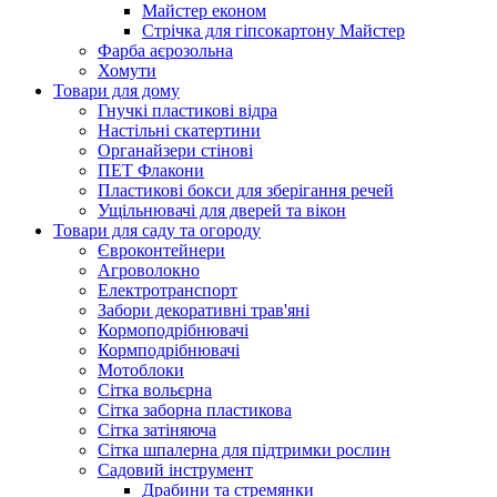
Майстер економ
Стрічка для гіпсокартону Майстер
Фарба аєрозольна
Хомути
Товари для дому
Гнучкі пластикові відра
Настільні скатертини
Органайзери стінові
ПЕТ Флакони
Пластикові бокси для зберігання речей
Ущільнювачі для дверей та вікон
Товари для саду та огороду
Євроконтейнери
Агроволокно
Електротранспорт
Забори декоративні трав'яні
Кормоподрібнювачі
Кормподрібнювачі
Мотоблоки
Сітка вольєрна
Сітка заборна пластикова
Сітка затіняюча
Сітка шпалерна для підтримки рослин
Садовий інструмент
Драбини та стремянки