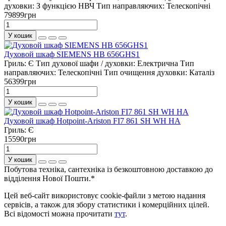
духовки:
З функцією НВЧ
Тип направляючих:
Телескопічні
79899грн
У кошик
Духовой шкаф SIEMENS HB 656GHS1
Гриль:
Є
Тип духової шафи / духовки:
Електрична
Тип
направляючих:
Телескопічні
Тип очищення духовки:
Каталіз
56399грн
У кошик
Духовой шкаф Hotpoint-Ariston FI7 861 SH WH HA
Гриль:
Є
15590грн
У кошик
Побутова техніка, сантехніка із безкоштовною доставкою до
відділення Нової Пошти.*
Цей веб-сайт використовує cookie-файли з метою надання
сервісів, а також для збору статистики і комерційних цілей.
Всі відомості можна прочитати
тут
.