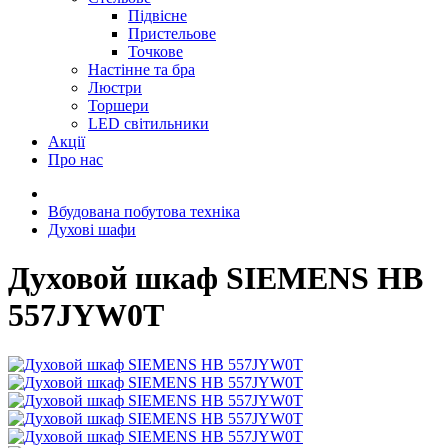
Підвісне
Пристельове
Точкове
Настінне та бра
Люстри
Торшери
LED світильники
Акції
Про нас
Вбудована побутова техніка
Духові шафи
Духовой шкаф SIEMENS HB
557JYW0T