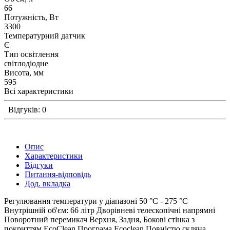
66
Потужність, Вт
3300
Температурний датчик
Є
Тип освітлення
свiтлодiодне
Висота, мм
595
Всі характеристики
Відгуків: 0
Опис
Характеристики
Відгуки
Питання-відповідь
Дод. вкладка
Pегулювання температури у діапазоні 50 °C - 275 °C
Внутрішній об'єм: 66 літр Дворівневі телескопічні напрямні
Поворотний перемикач Верхня, Задня, Бокові стінка з
покриттям EcoClean Програма Ecoclean Повністю скляна