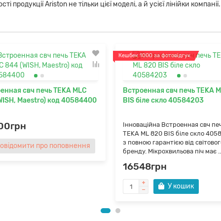
 продукції Ariston не тільки цієї моделі, а й усієї лінійки компанії.
Кешбек 1000 за фотовідгук
енная свч печь TEKA MLC
Встроенная свч печь TEKA M
WISH, Maestro) код 40584400
BIS біле скло 40584203
00грн
Інноваційна Встроенная свч пе
TEKA ML 820 BIS біле скло 405
з повною гарантією від світовог
Повідомити про поповнення
бренду. Мікрохвильова піч має ..
16548грн
У кошик