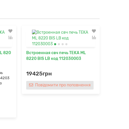
Встроенн
L 820
Встроенная свч печь TEKA ML
8440 ST 
8220 BIS LB код 112030003
Надійна В
MLC 8440 
19425грн
чь
офіційною 
84203
бренду. Мі
о
Повідомити про поповнення
33900