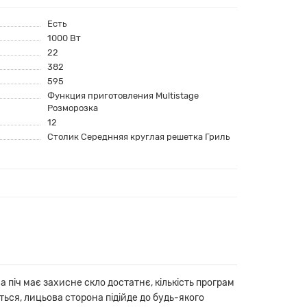
Есть
1000 Вт
22
382
595
Функция приготовления Multistage
Розморозка
12
Столик Середнняя круглая решетка Гриль
а піч має захисне скло достатнє, кількість програм
ться, лицьова сторона підійде до будь-якого