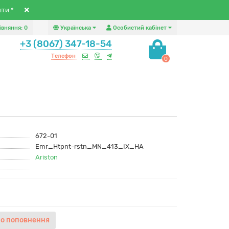
шти.*
івняння:
0
Українська
Особистий кабінет
+3 (8067) 347-18-54
Телефон
0
672-01
Emr_Htpnt-rstn_MN_413_IX_HA
Ariston
ідомити про поповнення