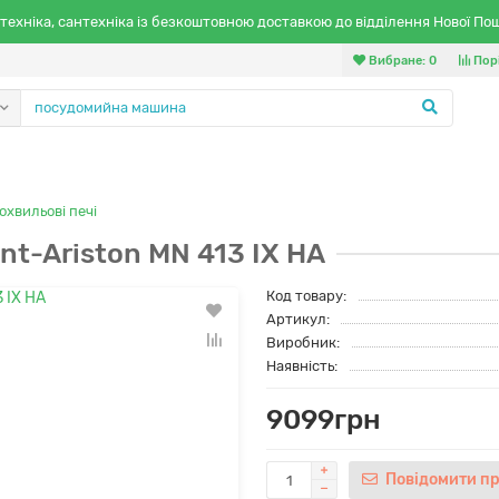
техніка, сантехніка із безкоштовною доставкою до відділення Нової По
Вибране:
0
Пор
охвильові печі
nt-Ariston MN 413 IX HA
Код товару:
Артикул:
Виробник:
Наявність:
9099грн
Пов