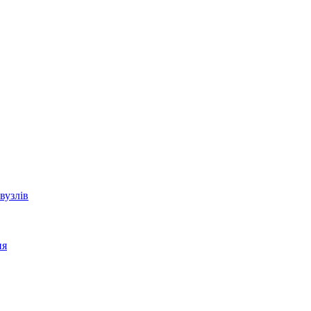
вузлів
ня