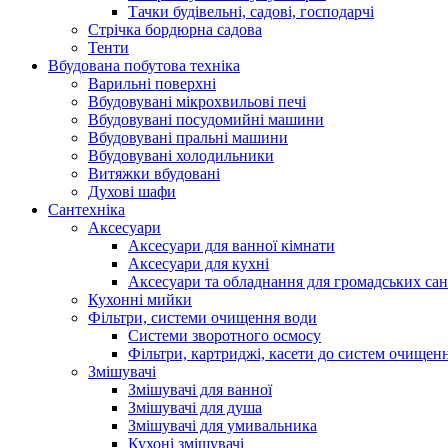
Тачки будівельні, садові, господарчі
Стрічка бордюрна садова
Тенти
Вбудована побутова техніка
Варильні поверхні
Вбудовувані мікрохвильові печі
Вбудовувані посудомийні машини
Вбудовувані пральні машини
Вбудовувані холодильники
Витяжки вбудовані
Духові шафи
Сантехніка
Аксесуари
Аксесуари для ванної кімнати
Аксесуари для кухні
Аксесуари та обладнання для громадських сан
Кухонні мийки
Фільтри, системи очищення води
Системи зворотного осмосу
Фільтри, картриджі, касети до систем очищен
Змішувачі
Змішувачі для ванної
Змішувачі для душа
Змішувачі для умивальника
Кухоні змішувачі