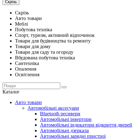
Скрізь
Скрізь
Авто товари
Меблі
Побутова техніка
Спорт, туризм, активний відпочинок
Товари для будівництва та ремонту
Товари для дому
Товари для саду та огороду
Вбудована побутова техніка
Сантехніка
Опалення
Освітлення
Каталог
Авто товари
Автомобільні аксесуари
Bluetooth ресивери
Автомобільні інвертори
Автомобільні індикатори відкриття дверей
Автомобільні дзеркала
Автомобільні зарядні пристрої