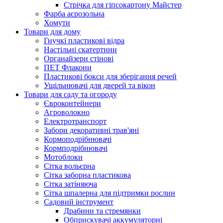
Стрічка для гіпсокартону Майстер
Фарба аєрозольна
Хомути
Товари для дому
Гнучкі пластикові відра
Настільні скатертини
Органайзери стінові
ПЕТ Флакони
Пластикові бокси для зберігання речей
Ущільнювачі для дверей та вікон
Товари для саду та огороду
Євроконтейнери
Агроволокно
Електротранспорт
Забори декоративні трав'яні
Кормоподрібнювачі
Кормподрібнювачі
Мотоблоки
Сітка вольєрна
Сітка заборна пластикова
Сітка затіняюча
Сітка шпалерна для підтримки рослин
Садовий інструмент
Драбини та стремянки
Обприскувачі аккумуляторні