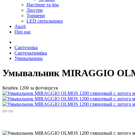
Настінне та бра
Люстри
Торшери
LED світильники
Акції
Про нас
Сантехніка
Сантехкераміка
Умивальники
Умывальник MIRAGGIO OLMOS
Кешбек 1200 за фотовідгук