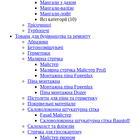
Мангали з дахом
Мангали-валізи
Мангали-лофт
Всі категорії (10)
Трісочниці
Турбопечі
Товари для будівництва та ремонту
Абразиви
Бетонозмішувачі
Герметики
Малярна стрічка
Майстер
Малярна стрічка Майстер Profi
Монтажна піна Fugenlux
Піна монтажна
Монтажна піна Fugenlux
Піна монтажна Dozer
Пістолети для піни та герметику
Покрівельні матеріали
Скловолоконна штукатурна сітка
Fasad Майстер
Скловолоконна штукатурна сітка Baustoff
Склохолст та флізелін
Стрічка для гіпсокартону
Майстер економ