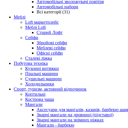
Автомобільні зволожувачі повітря
Автомобільні набори
Всі категорії (31)
Меблі
Loft маркетплейс
Меблі Loft
Старий Лофт
Сейфи
Збройові сейфи
Меблеві сейфи
Офісні сейфи
Сталеві ліжка
Побутова техніка
Кухонні витяжки
Пральні машини
Сушильні машини
Холодильники
Спорт, туризм, активний відпочинок
Коптильні
Кострова чаша
Мангали
Аксесуари для мангалів, казанів, барбекю ша
Зварні мангали на дровниці (підставці)
Зварні мангали на знімних ніжках
Мангали - барбекю