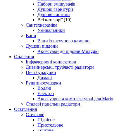
Набори змішувачів
Душові гарнітури
Душові системи
Всі категорії (10)
Сантехкераміка
Умивальники
Вани
Вани із штучного каменю
Душові піддони
Аксесуари до підонів Miraggio
Опалення
Інфрачервоні конвектори
Дизайнерські, трубчасті радіатори
Печі-буржуйки
Димарі
Рушникосушарки
Водяні
Електро
Аксесуари та комплектуючі для Mario
Сталеві панельні радіатори
Освітлення
Стельове
Підвісне
Пристельове
Точкове