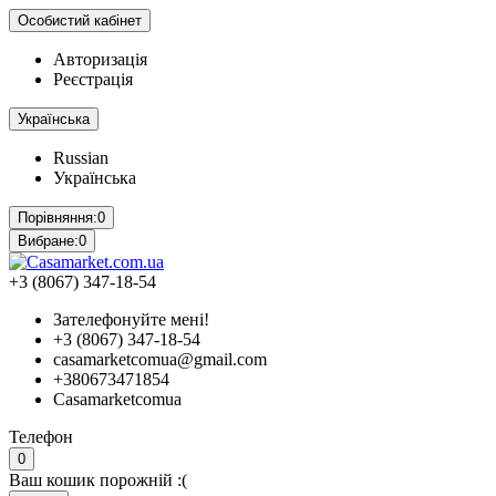
Особистий кабінет
Авторизація
Реєстрація
Українська
Russian
Українська
Порівняння:
0
Вибране:
0
+3 (8067) 347-18-54
Зателефонуйте мені!
+3 (8067) 347-18-54
casamarketcomua@gmail.com
+380673471854
Casamarketcomua
Телефон
0
Ваш кошик порожній :(