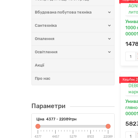
Вбудована побутова техніка
Умив
Сантехніка
1000 
0000
Опалення
147
Освітлення
Акції
Про нас
Кешбек 2
Умив
Параметри
глянс
0000
Ціна
4377
-
22089
грн
582
4377
4457
5279
8103
22089