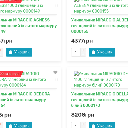
альник MIRAGGIO AGNESS
Умивальник MIRAGGIO ALBE
глянцевий із литого мармуру
глянцевий із литого мармур
149
0000155
87грн
4377грн
У кошик
У кошик
00 за відгук
альник MIRAGGIO DEBORA
Умивальник MIRAGGIO DELLA
овий із литого мармуру
глянцевий із литого мармур
164
білий 0000170
3грн
8208грн
У кошик
У кошик