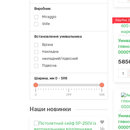
Виробник
Miraggio
Кешбек 2
Volle
Встановлення умивальника
Умива
Врізна
глянс
Накладна
0000
накладний/підвісний
585
Підвісна
Ширина, мм
0
-
598
0
299
598
Наши новинки
Умива
глянс
0000