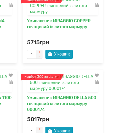
NA
Умивальник MIRAGGIO COPPER
у
глянцевий із литого мармуру
5715грн
У кошик
Кешбек 300 за відгук
 1100
Умивальник MIRAGGIO DELLA 500
у
глянцевий із литого мармуру
0000174
5817грн
У кошик