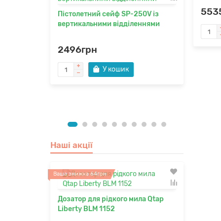
553
Пістолетний сейф SP-250V із
Пісто
ом та
вертикальними відділеннями
гориз
353 2мм
2496грн
249
У кошик
Наші акції
Ваша знижка 64грн
Дозатор для рідкого мила Qtap
Liberty BLM 1152