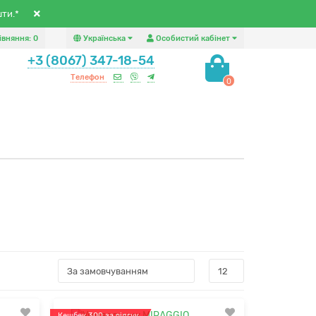
шти.*
івняння:
0
Українська
Особистий кабінет
+3 (8067) 347-18-54
Телефон
0
Кешбек 300 за відгук