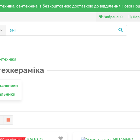
техніка, сантехніка із безкоштовною доставкою до відділення Нової По
Вибране:
0
Пор
нтехніка
техкераміка
альники
00 за відгук