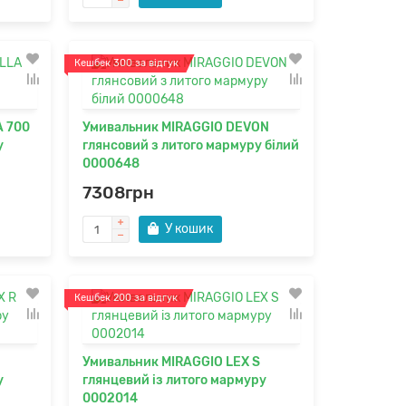
Кешбек 300 за відгук
A 700
Умивальник MIRAGGIO DEVON
у
глянсовий з литого мармуру білий
0000648
7308грн
У кошик
Кешбек 200 за відгук
Умивальник MIRAGGIO LEX S
у
глянцевий із литого мармуру
0002014