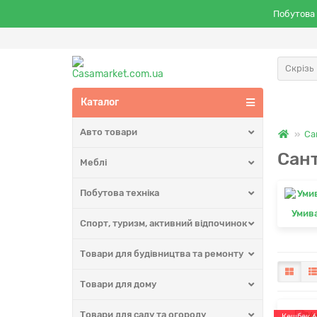
Побутова 
Скрізь
Каталог
Авто товари
Са
Сан
Меблі
Побутова техніка
Умив
Спорт, туризм, активний відпочинок
Товари для будівництва та ремонту
Товари для дому
Товари для саду та огороду
Кешбек 6