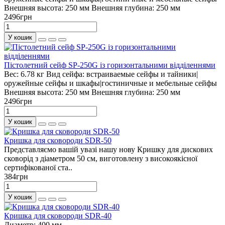
Внешняя высота:
250 мм
Внешняя глубина:
250 мм
2496грн
У кошик
Пістолетний сейф SP-250G із горизонтальними відділеннями
Вес:
6.78 кг
Вид сейфа:
встраиваемые сейфы и тайники|
оружейные сейфы и шкафы|гостиничные и мебельные сейфы
Внешняя высота:
250 мм
Внешняя глубина:
250 мм
2496грн
У кошик
Кришка для сковороди SDR-50
Представляємо вашій увазі нашу нову Кришку для дискових
сковорід з діаметром 50 см, виготовлену з високоякісної
сертифікованої ста..
384грн
У кошик
Кришка для сковороди SDR-40
Диаметр:
400 мм