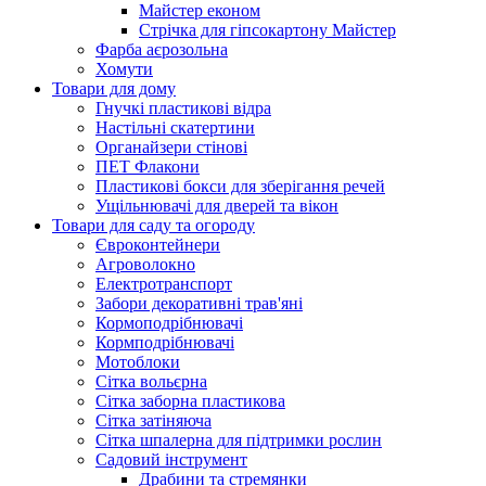
Майстер економ
Стрічка для гіпсокартону Майстер
Фарба аєрозольна
Хомути
Товари для дому
Гнучкі пластикові відра
Настільні скатертини
Органайзери стінові
ПЕТ Флакони
Пластикові бокси для зберігання речей
Ущільнювачі для дверей та вікон
Товари для саду та огороду
Євроконтейнери
Агроволокно
Електротранспорт
Забори декоративні трав'яні
Кормоподрібнювачі
Кормподрібнювачі
Мотоблоки
Сітка вольєрна
Сітка заборна пластикова
Сітка затіняюча
Сітка шпалерна для підтримки рослин
Садовий інструмент
Драбини та стремянки