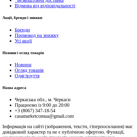
*Безкоштовна доставка
Відмова від відповідальності
Акції, бренди і знижки
Бренди
Промокод на знижку
Усі акції
Новини і огляд товарів
Новини
Огляд товарів
Одяг/взуття
Наша адреса
Черкаська обл., м. Черкаси
Працюємо із 9:00 до 20:00
+3 (8067) 347-18-54
casamarketcomua@gmail.com
Інформація на сайті (зображення, тексти, гіперпосилання) має
довідковий характер та не є публічною офертою. Функції,