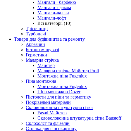
Мангали - барбекю
Мангали з дахом
Мангали-валізи
Мангали-лофт
Всі категорії (10)
Трісочниці
Турбопечі
Товари для будівництва та ремонту
Абразиви
Бетонозмішувачі
Герметики
Малярна стрічка
Майстер
Малярна стрічка Майстер Profi
Монтажна піна Fugenlux
Піна монтажна
Монтажна піна Fugenlux
Піна монтажна Dozer
Пістолети для піни та герметику
Покрівельні матеріали
Скловолоконна штукатурна сітка
Fasad Майстер
Скловолоконна штукатурна сітка Baustoff
Склохолст та флізелін
Стрічка для гіпсокартону