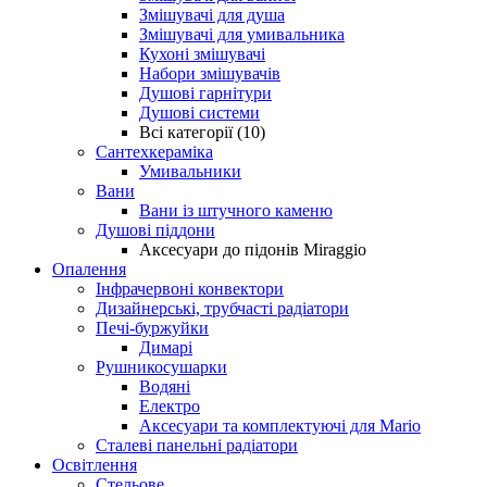
Змішувачі для душа
Змішувачі для умивальника
Кухоні змішувачі
Набори змішувачів
Душові гарнітури
Душові системи
Всі категорії (10)
Сантехкераміка
Умивальники
Вани
Вани із штучного каменю
Душові піддони
Аксесуари до підонів Miraggio
Опалення
Інфрачервоні конвектори
Дизайнерські, трубчасті радіатори
Печі-буржуйки
Димарі
Рушникосушарки
Водяні
Електро
Аксесуари та комплектуючі для Mario
Сталеві панельні радіатори
Освітлення
Стельове