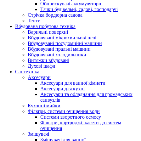
Обприскувачі аккумуляторні
Тачки будівельні, садові, господарчі
Стрічка бордюрна садова
Тенти
Вбудована побутова техніка
Варильні поверхні
Вбудовувані мікрохвильові печі
Вбудовувані посудомийні машини
Вбудовувані пральні машини
Вбудовувані холодильники
Витяжки вбудовані
Духові шафи
Сантехніка
Аксесуари
Аксесуари для ванної кімнати
Аксесуари для кухні
Аксесуари та обладнання для громадських
санвузлів
Кухонні мийки
Фільтри, системи очищення води
Системи зворотного осмосу
Фільтри, картриджі, касети до систем
очищення
Змішувачі
Змішувачі для ванної