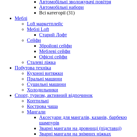
Автомобільні зволожувачі повітря
Автомобільні набори
Всі категорії (31)
Меблі
Loft маркетплейс
Меблі Loft
Старий Лофт
Сейфи
Збройові сейфи
Меблеві сейфи
Офісні сейфи
Сталеві ліжка
Побутова техніка
Кухонні витяжки
Пральні машини
Сушильні машини
Холодильники
Спорт, туризм, активний відпочинок
Коптильні
Кострова чаша
Мангали
Аксесуари для мангалів, казанів, барбекю
шампурів
Зварні мангали на дровниці (підставці)
Зварні мангали на знімних ніжках