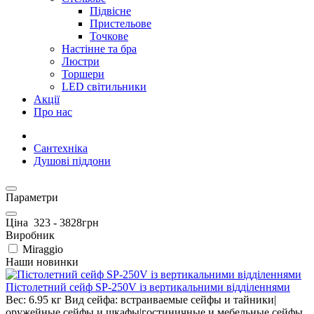
Підвісне
Пристельове
Точкове
Настінне та бра
Люстри
Торшери
LED світильники
Акції
Про нас
Сантехніка
Душові піддони
Параметри
Ціна
323
-
3828
грн
Виробник
Miraggio
Наши новинки
Пістолетний сейф SP-250V із вертикальними відділеннями
Вес:
6.95 кг
Вид сейфа:
встраиваемые сейфы и тайники|
оружейные сейфы и шкафы|гостиничные и мебельные сейфы