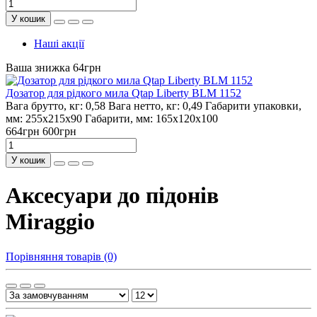
У кошик
Наші акції
Ваша знижка 64грн
Дозатор для рідкого мила Qtap Liberty BLM 1152
Вага брутто, кг:
0,58
Вага нетто, кг:
0,49
Габарити упаковки,
мм:
255х215х90
Габарити, мм:
165х120х100
664грн
600грн
У кошик
Аксесуари до підонів
Miraggio
Порівняння товарів (0)