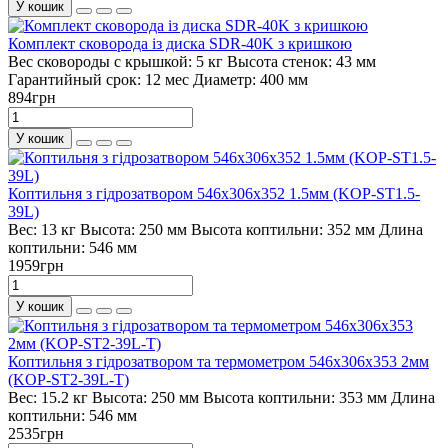
У кошик
Комплект сковорода із диска SDR-40K з кришкою
Вес сковороды с крышкой:
5 кг
Высота стенок:
43 мм
Гарантийный срок:
12 мес
Диаметр:
400 мм
894грн
У кошик
Коптильня з гідрозатвором 546х306х352 1.5мм (KOP-ST1.5-
39L)
Вес:
13 кг
Высота:
250 мм
Высота коптильни:
352 мм
Длина
коптильни:
546 мм
1959грн
У кошик
Коптильня з гідрозатвором та термометром 546х306х353 2мм
(KOP-ST2-39L-T)
Вес:
15.2 кг
Высота:
250 мм
Высота коптильни:
353 мм
Длина
коптильни:
546 мм
2535грн